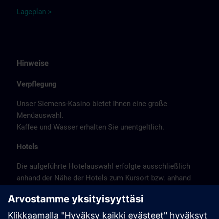
Lage
p
la
n
>
Hinweise
Verpflegung
Unser Siemens-Kasino bietet Ihnen eine große
Menüauswahl.
Kaffee und Wasser erhalten Sie unentgeltlich.
Hotels
Die aufgeführte Hotelauswahl erfolgte ausschließlich
anhand der Nähe der Hotels zum Kursort bzw. anhand
der günstigen Verkehrsanbindung zum
Veranstaltungsort.
Es handelt sich hierbei nicht um Siemens-