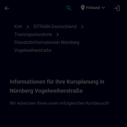
Siirry pääsisältöön
Sivu ladattu
place
expand_more
arrow_back
search
login
Finland
Standortinformationen Nürnberg VO | SIT
chevron_right
chevron_right
Koti
SITRAIN Deutschland
chevron_right
Trainingsstandorte
Standortinformationen Nürnberg
Vogelweiherstraße
Informationen für Ihre Kursplanung in
Nürnberg Vogelweiherstraße
Wir wünschen Ihnen einen erfolgreichen Kursbesuch!