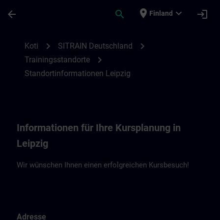
Siirry pääsisältöön
Sivu ladattu
place
expand_more
arrow_back
search
login
Finland
Standortinformationen Leipzig | SITRAIN
chevron_right
chevron_right
Koti
SITRAIN Deutschland
chevron_right
Trainingsstandorte
Standortinformationen Leipzig
Informationen für Ihre Kursplanung in
Leipzig
Wir wünschen Ihnen einen erfolgreichen Kursbesuch!
Adresse