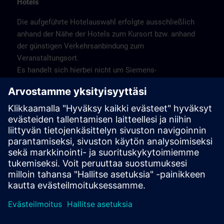
Hotels
Die aufgeführte Hotelauswahl erfolgte ausschließlich
anhand der Nähe der Hotels zum Kursort bzw. anhand
der günstigen Verkehrsanbindung zum
Veranstaltungsort.
Es handelt sich hierbei nicht um Siemens-
Vertragshotels, daher können wir für die Qualität der
Hotels keine Gewähr übernehmen.
Bitte beachten Sie, dass aufgrund von Messen oder
anderen Großereignissendie Hotels nur begrenzte
Kapzitäten haben. Buchen Sie daher frühzeitig!
Stornierung
Bitte stornieren Sie schriftlich.