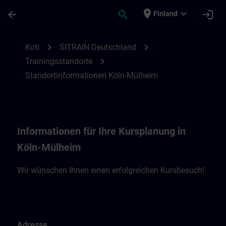
Siirry pääsisältöön
Sivu ladattu
place
expand_more
arrow_back
search
login
Finland
Standortinformationen Köln-Mühlheim | 
chevron_right
chevron_right
Koti
SITRAIN Deutschland
chevron_right
Trainingsstandorte
Standortinformationen Köln-Mülheim
Informationen für Ihre Kursplanung in
Köln-Mülheim
Wir wünschen Ihnen einen erfolgreichen Kursbesuch!
Adresse