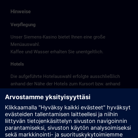
Hinweise
Verpflegung
Unser Siemens-Kasino bietet Ihnen eine große
Menüauswahl.
Kaffee und Wasser erhalten Sie unentgeltlich.
Hotels
Die aufgeführte Hotelauswahl erfolgte ausschließlich
anhand der Nähe der Hotels zum Kursort bzw. anhand
der günstigen Verkehrsanbindung zum
Veranstaltungsort.
Es handelt sich hierbei nicht um Siemens-
Vertragshotels, daher können wir für die Qualität der
Hotels keine Gewähr übernehmen.
Stornierung