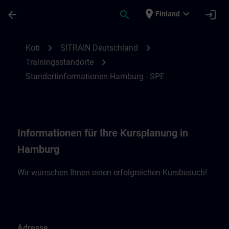
Siirry pääsisältöön
Sivu ladattu
place
expand_more
arrow_back
search
login
Finland
Standortinformationen Hamburg - SPE | 
chevron_right
chevron_right
Koti
SITRAIN Deutschland
chevron_right
Trainingsstandorte
Standortinformationen Hamburg - SPE
Informationen für Ihre Kursplanung in
Hamburg
Wir wünschen Ihnen einen erfolgreichen Kursbesuch!
Adresse