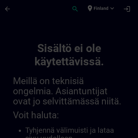
Siirry pääsisältöön
Sivu ladattu
place
expand_more
arrow_back
search
login
Finland
Main | SITRAIN
Sisältö ei ole
käytettävissä.
Meillä on teknisiä
ongelmia. Asiantuntijat
ovat jo selvittämässä niitä.
Voit haluta:
Tyhjennä välimuisti ja lataa