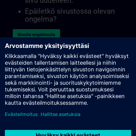
sivu uudelleen.
Epäiletkö sivustossa olevan
ongelma?
Ilmoita ongelmasta