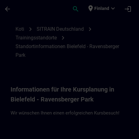
Siirry pääsisältöön
Sivu ladattu
place
expand_more
arrow_back
search
login
Finland
Standortinformationen Bielefeld - Ravens
chevron_right
chevron_right
Koti
SITRAIN Deutschland
chevron_right
Trainingsstandorte
Standortinformationen Bielefeld - Ravensberger
Park
Informationen für Ihre Kursplanung in
Bielefeld - Ravensberger Park
Wir wünschen Ihnen einen erfolgreichen Kursbesuch!