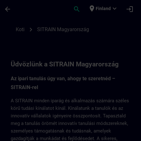
Siirry pääsisältöön
Sivu ladattu
place
expand_more
arrow_back
search
login
Finland
SITRAIN Magyarország | SITRAIN
chevron_right
Koti
SITRAIN Magyarország
Üdvözlünk a SITRAIN Magyarország
Az ipari tanulás úgy van, ahogy te szeretnéd –
SITRAIN-rel
A SITRAIN minden iparág és alkalmazás számára széles
körű tudási kínálatot kínál. Kínálatunk a tanulók és az
innovatív vállalatok igényeire összpontosít. Tapasztald
meg a tanulás örömét innovatív tanulási módszereknek,
személyes támogatásnak és tudásnak, amelyek
gazdagítják a munkádat és fejlődésedet. A sikeres,