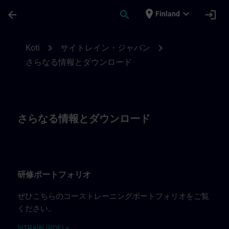
Siirry pääsisältöön
Sivu ladattu
place
expand_more
arrow_back
search
login
Finland
SITRAIN Japanに関するさらなる情報 | SI
chevron_right
chevron_right
Koti
サイトレイン・ジャパン
さらなる情報とダウンロード
さらなる情報とダウンロード
研修ポートフォリオ
ぜひこちらのコーストレーニングポートフォリオをご覧
ください。
SITRAIN (PDF) >