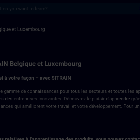
s
e et Luxembourg | SITRAIN
gique et Luxembourg
AIN Belgique et Luxembourg
iel à votre façon – avec SITRAIN
 gamme de connaissances pour tous les secteurs et toutes les appl
es des entreprises innovantes. Découvrez le plaisir d'apprendre gr
nces qui améliorent votre travail et votre développement. Pour un ap
s relatives à l'apprentissage des produits, vous pouvez contac