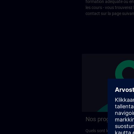
formation adéquate ou en 
les cours - vous trouverez 
contact sur la page suivan
Nos programmes 
Quels sont les programme