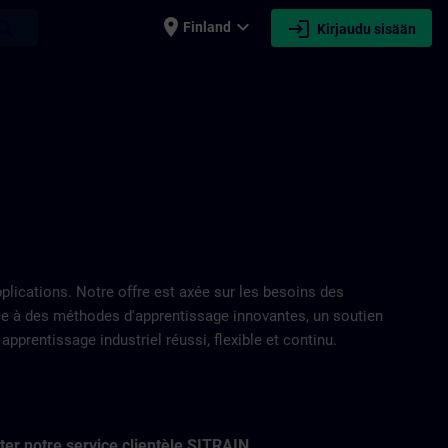
place
expand_more
login
earch
Finland
Kirjaudu sisään
ications. Notre offre est axée sur les besoins des
âce à des méthodes d'apprentissage innovantes, un soutien
prentissage industriel réussi, flexible et continu.
ter notre service clientèle SITRAIN.