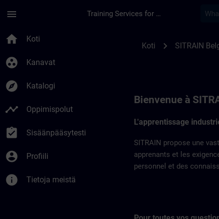
Siirry pääsisältöön
Sivu ladattu
menu
Training Services for Digital Industries
SITRAIN en Belgiqu
home
Koti
chevron_right
Koti
SITRAIN Bel
group_work
Kanavat
explore
Katalogi
Bienvenue à SITR
timeline
Oppimispolut
L'apprentissage industr
assignment_turned_in
Sisäänpääsytesti
SITRAIN propose une vaste
account_circle
apprenants et les exigenc
Profiili
personnel et des connaissa
info
Tietoja meistä
Pour toutes vos question