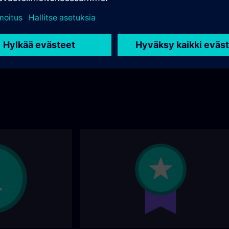
opose en plus du
us en saurez plus en
te.