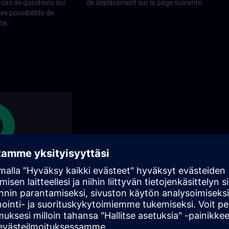
cas de questions sur
de déplacement sur la page suivante.
les possibilités de
te.
régionaux
s de formation