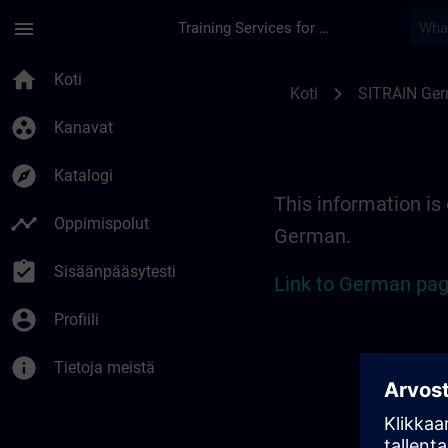
Siirry pääsisältöön
Sivu ladattu
menu
Training Services for Digital Industries
Location Guide Erl
home
Koti
chevron_right
Koti
SITRAIN Ge
group_work
Kanavat
explore
Katalogi
This information is 
timeline
Oppimispolut
German.
assignment_turned_in
Sisäänpääsytesti
Link to German pag
account_circle
Profiili
info
Tietoja meistä