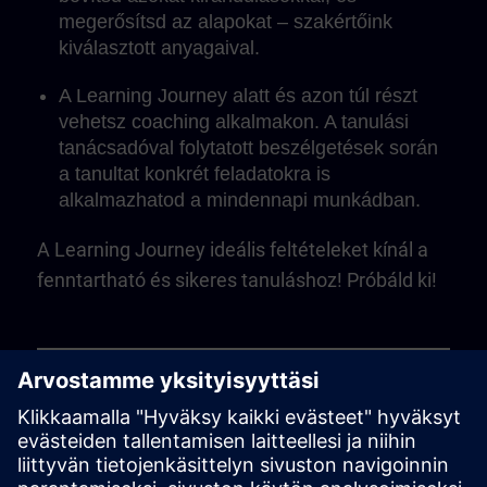
megerősítsd az alapokat – szakértőink
kiválasztott anyagaival.
A Learning Journey alatt és azon túl részt
vehetsz coaching alkalmakon. A tanulási
tanácsadóval folytatott beszélgetések során
a tanultat konkrét feladatokra is
alkalmazhatod a mindennapi munkádban.
A Learning Journey ideális feltételeket kínál a
fenntartható és sikeres tanuláshoz! Próbáld ki!