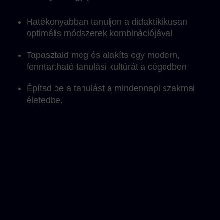
mindennapi munkába, és alkalmazkodni a
saját tanulási tempódhoz.
Hatékonyabban tanuljon a didaktikikusan
optimális módszerek kombinációjával
Tapasztald meg és alakíts egy modern,
fenntartható tanulási kultúrát a cégedben
Építsd be a tanulást a mindennapi szakmai
életedbe.