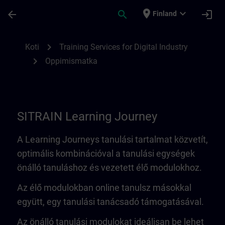
Siirry pääsisältöön
Sivu ladattu
place
expand_more
arrow_back
search
login
Finland
Learning Journey | SITRAIN
chevron_right
Koti
Training Services for Digital Industry
chevron_right
Oppimismatka
SITRAIN Learning Journey
A Learning Journeys tanulási tartalmat közvetít,
optimális kombinációval a tanulási egységek
önálló tanuláshoz és vezetett élő modulokhoz.
Az élő modulokban online tanulsz másokkal
együtt, egy tanulási tanácsadó támogatásával.
Az önálló tanulási modulokat ideálisan be lehet