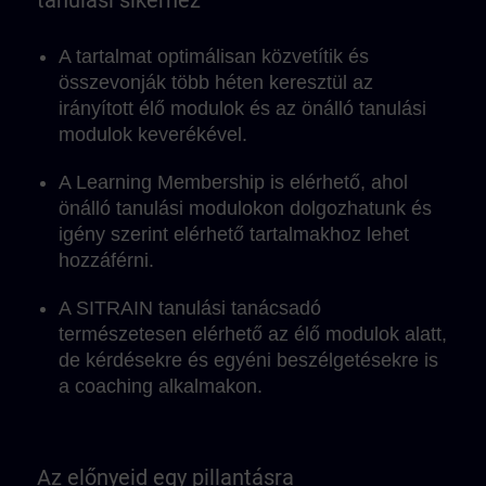
tanulási sikerhez
A tartalmat optimálisan közvetítik és
összevonják több héten keresztül az
irányított élő modulok és az önálló tanulási
modulok keverékével.
A Learning Membership is elérhető, ahol
önálló tanulási modulokon dolgozhatunk és
igény szerint elérhető tartalmakhoz lehet
hozzáférni.
A SITRAIN tanulási tanácsadó
természetesen elérhető az élő modulok alatt,
de kérdésekre és egyéni beszélgetésekre is
a coaching alkalmakon.
A moduláris szerkezet miatt a tanulási
egységek ideálisan integrálhatók a
Az előnyeid egy pillantásra