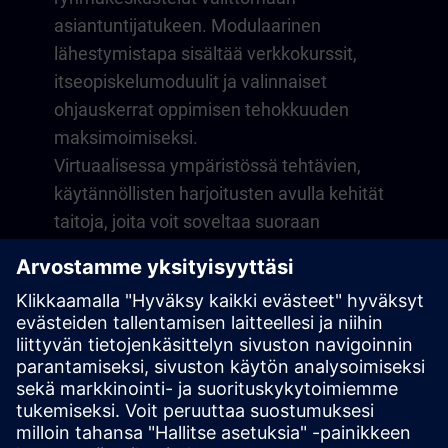
asiantuntijatukeen. Modulaarinen
lähestymistapa sisältää verkkokurssit,
itseopiskelumoduulit ja valinnaiset
ohjauskerrat oppimisen tehokkuuden
maksimoimiseksi.
Virtuaalisessa ympäristössä tehtävien,
käytännöllisten harjoitusten avulla kehität
taitoja, joita voit soveltaa suoraan
päivittäisessä työssäsi. Oppiminen jatkuu
kurssin jälkeen yhden vuoden jäsenyydellä
digitaalisella oppimisalustallamme
SITRAIN access.
Yleiskatsaus