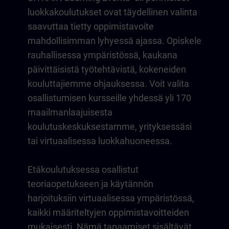
luokkakoulutukset ovat täydellinen valinta
saavuttaa tietty oppimistavoite
mahdollisimman lyhyessä ajassa. Opiskele
rauhallisessa ympäristössä, kaukana
päivittäisistä työtehtävistä, kokeneiden
kouluttajiemme ohjauksessa. Voit valita
osallistumisen kursseille yhdessä yli 170
maailmanlaajuisesta
koulutuskeskuksestamme, yrityksessäsi
tai virtuaalisessa luokkahuoneessa.
Etäkoulutuksessa osallistut
teoriaopetukseen ja käytännön
harjoituksiin virtuaalisessa ympäristössä,
kaikki määriteltyjen oppimistavoitteiden
mukaisesti. Nämä tapaamiset sisältävät