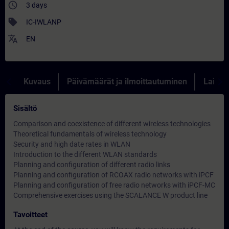
access_time
3 days
sell
IC-IWLANP
translate
EN
Kuvaus
Päivämäärät ja ilmoittautuminen
Lainau
Sisältö
Comparison and coexistence of different wireless technologies
Theoretical fundamentals of wireless technology
Security and high date rates in WLAN
Introduction to the different WLAN standards
Planning and configuration of different radio links
Planning and configuration of RCOAX radio networks with iPCF
Planning and configuration of free radio networks with iPCF-MC
Comprehensive exercises using the SCALANCE W product line
Tavoitteet