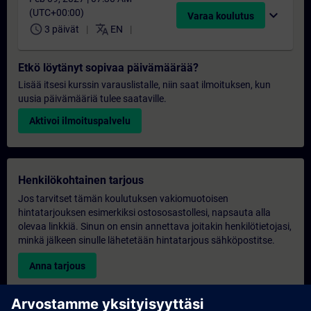
(UTC+00:00)
expand_more
Varaa koulutus
schedule
translate
3 päivät
EN
Etkö löytänyt sopivaa päivämäärää?
Lisää itsesi kurssin varauslistalle, niin saat ilmoituksen, kun
uusia päivämääriä tulee saataville.
Aktivoi ilmoituspalvelu
Henkilökohtainen tarjous
Jos tarvitset tämän koulutuksen vakiomuotoisen
hintatarjouksen esimerkiksi ostososastollesi, napsauta alla
olevaa linkkiä. Sinun on ensin annettava joitakin henkilötietojasi,
minkä jälkeen sinulle lähetetään hintatarjous sähköpostitse.
Anna tarjous