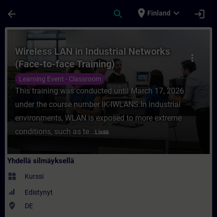
Siirry pääsisältöön
Sivu ladattu
place
expand_more
arrow_back
search
login
Finland
Kurssi - Wireless LAN in Industrial Networ
Wireless LAN in Industrial Networks
more_vert
(Face-to-face Training)
Learning Event - Classroom
This training was conducted until March 17, 2026
under the course number IK-IWLANS.In industrial
environments, WLAN is exposed to more extreme
conditions, such as te...
Lisää
Yhdellä silmäyksellä
widgets
Kurssi
Edistynyt
where_to_vote
DE