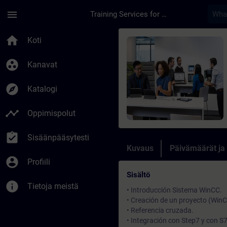
Siirry pääsisältöön
Sivu ladattu
menu
Training Services for Digital Industries
Kurssi - WinCC V7 Bá
home
Koti
group_work
Kanavat
explore
Katalogi
timeline
Oppimispolut
assignment_turned_in
Sisäänpääsytesti
Kuvaus
Päivämäärät ja
account_circle
Profiili
Sisältö
info
Tietoja meistä
• Introducción Sistema WinCC.
• Creación de un proyecto (WinC
• Referencia cruzada.
• Integración con Step7 y con S