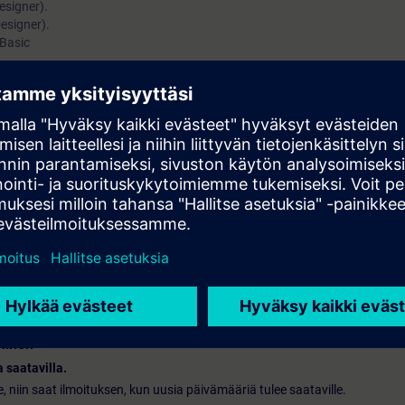
esigner).
esigner).
 Basic
entes sobre el desarrollo básico del SCADA WinCC, diseño de imágenes y l
 y mando de procesos.
uesta en marcha, Ingenieros de configuración. Personal de mantenimient
minen
 saatavilla.
le, niin saat ilmoituksen, kun uusia päivämääriä tulee saataville.