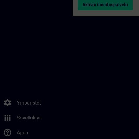
Aktivoi ilmoituspalvelu
settings
Ympäristöt
apps
Sovellukset
help_outline
Apua