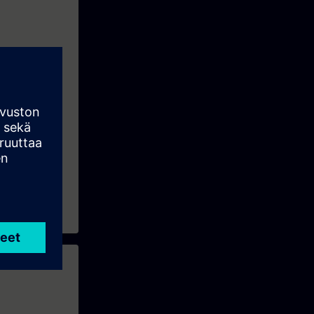
a realización
o y service.