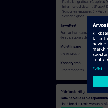
• Pantallas graficas (Graphics D
• Informes del sistema (Report D
• Scripts en lenguajes C y Visual
• Scripting global.
Tavoitteet
Formar técnicamente a los asist
de aplicaciones de supervisión
Muistiinpano
ON DEMAND
Kohderyhmä
Programadores. Ingenieros de p
Päivämäärät ja ilmoittautu
Tällä hetkellä ei ole tapahtumia
Lisää itsesi kurssin varauslistal