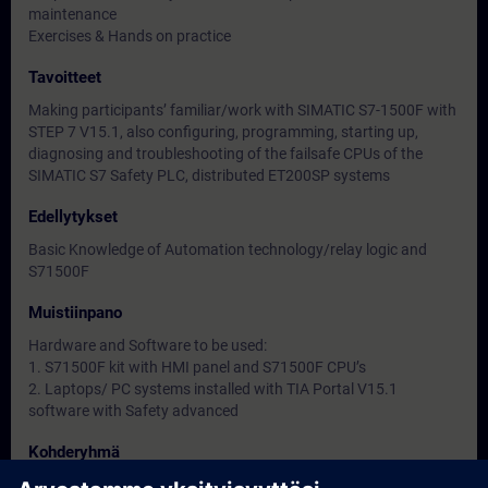
maintenance
Exercises & Hands on practice
Tavoitteet
Making participants’ familiar/work with SIMATIC S7-1500F with
STEP 7 V15.1, also configuring, programming, starting up,
diagnosing and troubleshooting of the failsafe CPUs of the
SIMATIC S7 Safety PLC, distributed ET200SP systems
Edellytykset
Basic Knowledge of Automation technology/relay logic and
S71500F
Muistiinpano
Hardware and Software to be used:
1. S71500F kit with HMI panel and S71500F CPU’s
2. Laptops/ PC systems installed with TIA Portal V15.1
software with Safety advanced
Kohderyhmä
-