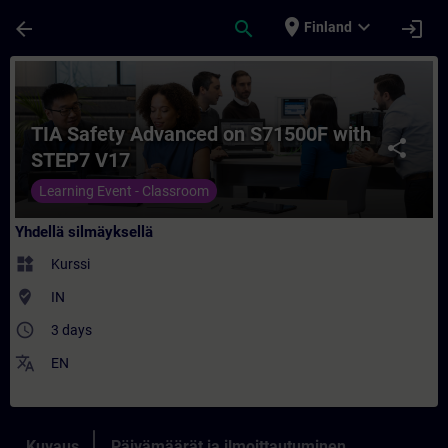
Siirry pääsisältöön
Sivu ladattu
place
expand_more
arrow_back
search
login
Finland
Kurssi - TIA Safety Advanced on S71500F 
TIA Safety Advanced on S71500F with
share
STEP7 V17
Learning Event - Classroom
Yhdellä silmäyksellä
widgets
Kurssi
where_to_vote
IN
access_time
3 days
translate
EN
Kuvaus
Päivämäärät ja ilmoittautuminen