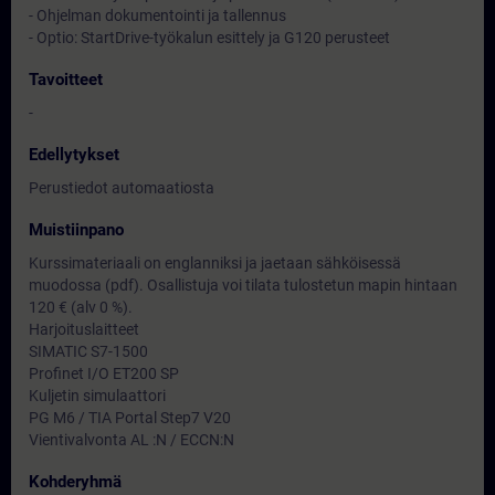
- Ohjelman dokumentointi ja tallennus
- Optio: StartDrive-työkalun esittely ja G120 perusteet
Tavoitteet
-
Edellytykset
Perustiedot automaatiosta
Muistiinpano
Kurssimateriaali on englanniksi ja jaetaan sähköisessä
muodossa (pdf). Osallistuja voi tilata tulostetun mapin hintaan
120 € (alv 0 %).
Harjoituslaitteet
SIMATIC S7-1500
Profinet I/O ET200 SP
Kuljetin simulaattori
PG M6 / TIA Portal Step7 V20
Vientivalvonta AL :N / ECCN:N
Kohderyhmä