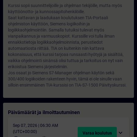
Kurssi sopii suunnittelijoille ja ohjelman tekijöille, mutta myös
käyttöönotto- ja kunnossapitohenkilöille.
Saat kattavan ja laadukaan koulutuksen TIA-Portaali
ohjelmiston käyttöön, Siemens logiikoihin ja
logiikkaohjelmointiin. Samalla tutuiksi tulevat myös
vianpaikannus ja varmuuskopiot. Kurssille voi tulla ilman
ennakkotietoja logiikkaohjelmoinnista, perustiedot
automaatiosta riittää. TIA on kuitenkin niin kattava
kokonaisuus, että kurssi tarjoaa runsaasti hyötyjä ja sisältöä,
vaikka ohjelmointi sinänsä olisi tuttua ja tarkoitus on nyt vain
erikoistua Siemens järjestelmiin.
Jos osaat jo Siemens S7-Manager ohjelman käytön sekä
300/400 logiikoiden rakenteen hyvin, tämä ei ole sinulle vaan
silloin ensimmäinen TIA-kurssisi on TIA-S7-1500 Päivityskurssi.
Päivämäärät ja ilmoittautuminen
Sep 07, 2026 | 06:30 AM
(UTC+00:00)
expand_more
Varaa koulutus