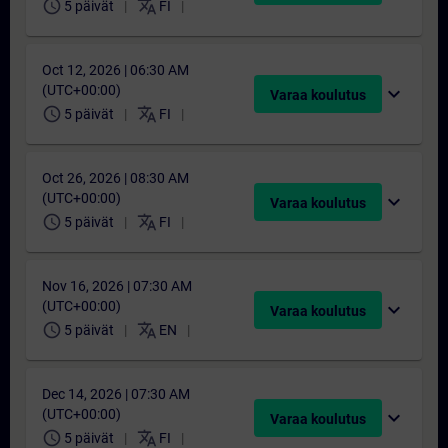
schedule
translate
5 päivät
FI
Oct 12, 2026 | 06:30 AM
(UTC+00:00)
expand_more
Varaa koulutus
schedule
translate
5 päivät
FI
Oct 26, 2026 | 08:30 AM
(UTC+00:00)
expand_more
Varaa koulutus
schedule
translate
5 päivät
FI
Nov 16, 2026 | 07:30 AM
(UTC+00:00)
expand_more
Varaa koulutus
schedule
translate
5 päivät
EN
Dec 14, 2026 | 07:30 AM
(UTC+00:00)
expand_more
Varaa koulutus
schedule
translate
5 päivät
FI