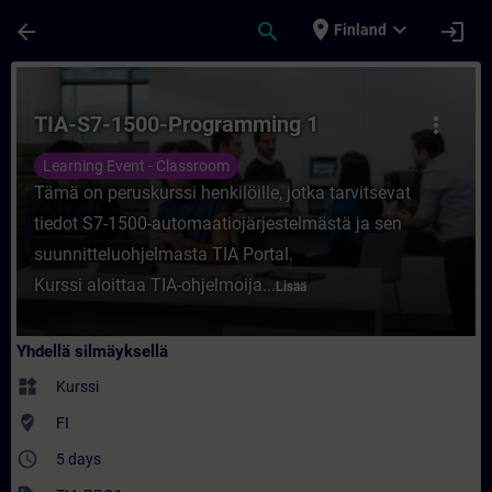
Siirry pääsisältöön
Sivu ladattu
place
expand_more
arrow_back
search
login
Finland
Kurssi - TIA-S7-1500-Programming 1 - Koul
TIA-S7-1500-Programming 1
more_vert
Learning Event - Classroom
Tämä on peruskurssi henkilöille, jotka tarvitsevat
tiedot S7-1500-automaatiojärjestelmästä ja sen
suunnitteluohjelmasta TIA Portal.
Kurssi aloittaa TIA-ohjelmoija...
Lisää
Yhdellä silmäyksellä
widgets
Kurssi
where_to_vote
FI
access_time
5 days