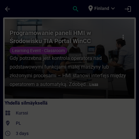
Siirry pääsisältöön
Sivu ladattu
place
expand_more
arrow_back
search
login
Finland
Kurssi - Programowanie paneli HMI w Środ
Programowanie paneli HMI w
more_vert
Środowisku TIA Portal WinCC
Learning Event - Classroom
Gdy potrzebna jest kontrola operatora nad
podstawowymi funkcjami małej maszyny lub
złożonymi procesami – HMI stanowi interfejs między
operatorem a automatyką. Zdobęd...
Lisää
Yhdellä silmäyksellä
widgets
Kurssi
where_to_vote
PL
access_time
3 days