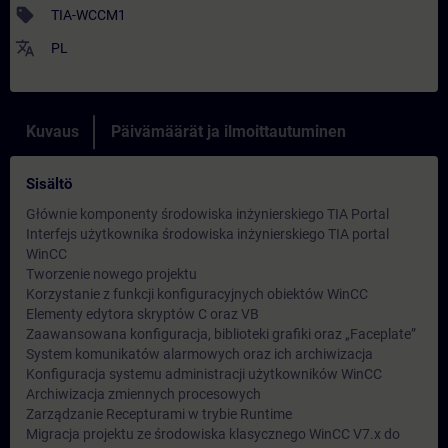
sell
TIA-WCCM1
translate
PL
Kuvaus
Päivämäärät ja ilmoittautuminen
Sisältö
Głównie komponenty środowiska inżynierskiego TIA Portal
Interfejs użytkownika środowiska inżynierskiego TIA portal
WinCC
Tworzenie nowego projektu
Korzystanie z funkcji konfiguracyjnych obiektów WinCC
Elementy edytora skryptów C oraz VB
Zaawansowana konfiguracja, biblioteki grafiki oraz „Faceplate”
System komunikatów alarmowych oraz ich archiwizacja
Konfiguracja systemu administracji użytkowników WinCC
Archiwizacja zmiennych procesowych
Zarządzanie Recepturami w trybie Runtime
Migracja projektu ze środowiska klasycznego WinCC V7.x do