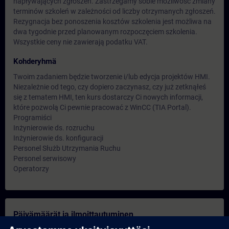
napływających zgłoszeń. Zastrzegamy sobie możliwość zmiany
terminów szkoleń w zależności od liczby otrzymanych zgłoszeń.
Rezygnacja bez ponoszenia kosztów szkolenia jest możliwa na
dwa tygodnie przed planowanym rozpoczęciem szkolenia.
Wszystkie ceny nie zawierają podatku VAT.
Kohderyhmä
Twoim zadaniem będzie tworzenie i/lub edycja projektów HMI.
Niezależnie od tego, czy dopiero zaczynasz, czy już zetknąłeś
się z tematem HMI, ten kurs dostarczy Ci nowych informacji,
które pozwolą Ci pewnie pracować z WinCC (TIA Portal).
Programiści
Inżynierowie ds. rozruchu
Inżynierowie ds. konfiguracji
Personel Służb Utrzymania Ruchu
Personel serwisowy
Operatorzy
Päivämäärät ja ilmoittautuminen