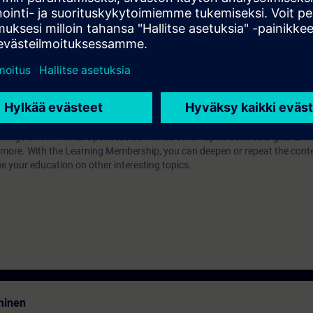
you will receive free trial access to the digital learning platform:
=> Acces
-based training courses 7 days before the start of the course. The test 
end of the course.
ainings on
TIA Portal Openness
as well as other topics such as
Digital Ent
re. With the Learning Membership, you can deepen or repeat the conten
ue your education on other interesting topics.
minen