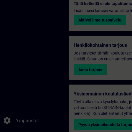
Tällä hetkellä ei ole tapahtumia
Lisää itsesi kurssin varauslistal
Aktivoi ilmoituspalvelu
Henkilökohtainen tarjous
Jos tarvitset tämän koulutuksen
linkkiä. Sinun on ensin annettava
Anna tarjous
Yksinomainen koulutustied
Täytä alla oleva kyselylomake, j
virtuaalisesti tai SITRAIN-kou
henkilöä). Kun olet antanut yhte
settings
Ympäristöt
Pyydä yksinoikeudella tarjo