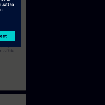
s to SITRAIN
period ends
erprise
, SIMATIC
t of this