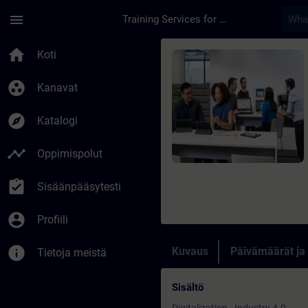
Siirry pääsisältöön
Sivu ladattu
menu
Training Services for Digital Industries
Kurssi - TIA Portal
home
Koti
group_work
Kanavat
explore
Katalogi
timeline
Oppimispolut
assignment_turned_in
Sisäänpääsytesti
account_circle
Profiili
info
Kuvaus
Päivämäärät ja
Tietoja meistä
Sisältö