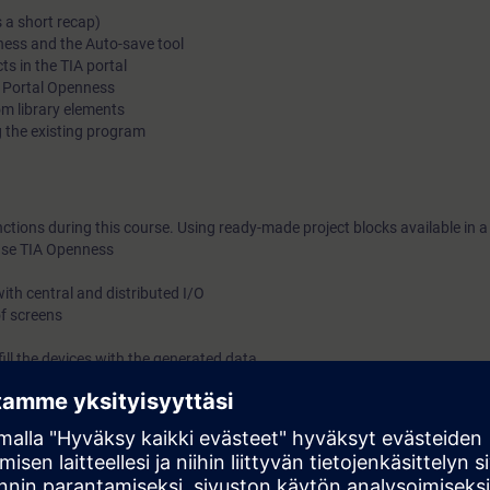
s a short recap)
ness and the Auto-save tool
ts in the TIA portal
 Portal Openness
m library elements
ng the existing program
nctions during this course. Using ready-made project blocks available in a l
 use TIA Openness
ith central and distributed I/O
of screens
fill the devices with the generated data
tions and ideas of implementing functions
n the context of TIA-PRO2 or TIA-SYSUP
C# programming language and in working with Visual Studio. For this, y