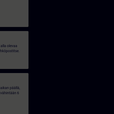
alla olevaa
ähköpostitse.
aikan päällä,
(vähintään 6