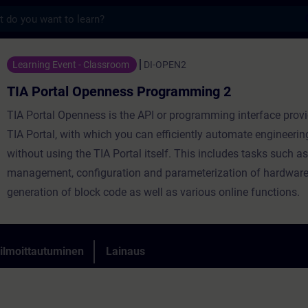
s
 Openness Programming 2 - Koulutus - Koulu
Learning Event - Classroom
DI-OPEN2
TIA Portal Openness Programming 2
TIA Portal Openness is the API or programming interface provi
TIA Portal, with which you can efficiently automate engineerin
without using the TIA Portal itself. This includes tasks such as
management, configuration and parameterization of hardware
generation of block code as well as various online functions.
 ilmoittautuminen
Lainaus