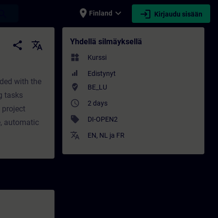
place
expand_more
login
earch
Finland
Kirjaudu sisään
tus - Ammatillinen kehittyminen | SITRAIN
Yhdellä silmäyksellä
share
translate
widgets
Kurssi
Edistynyt
ded with the
where_to_vote
BE_LU
g tasks
access_time
2 days
 project
sell
DI-OPEN2
, automatic
translate
EN
,
NL
ja
FR