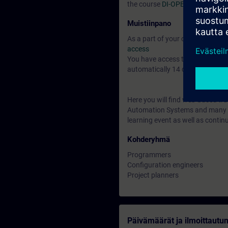
the course
DI-OPEN1
Muistiinpano
As a part of your course booking 
access
You have access to over 200 web
automatically 14 days after the 
Here you will find web-based tr
Automation Systems and many mo
learning event as well as contin
Kohderyhmä
Programmers
Configuration engineers
Project planners
Päivämäärät ja ilmoittautu