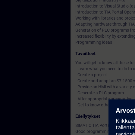
Digitalization - Industry 4.0
Introduction to Visual Studio (a
Introduction to TIA Portal Open
Working with libraries and projec
Adapting hardware through TIA
Generation of PLC programs fro
Increased flexibility by extendi
Programming ideas
Tavoitteet
You will get to know all these fu
- Learn what you need to do to
- Create a project
- Create and adapt an S7-1500 w
- Provide an HMI with a variety 
- Generate a PLC program
- After appropriate preparation, 
- Get to know other useful func
Edellytykset
SIMATIC TIA Portal knowledge i
Good programming skills in the 