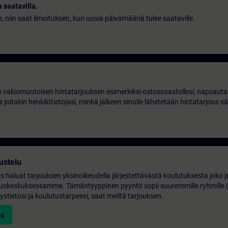
 saatavilla.
le, niin saat ilmoituksen, kun uusia päivämääriä tulee saataville.
 vakiomuotoisen hintatarjouksen esimerkiksi ostososastollesi, napsauta 
 joitakin henkilötietojasi, minkä jälkeen sinulle lähetetään hintatarjous s
ustelu
os haluat tarjouksen yksinoikeudella järjestettävästä koulutuksesta joko p
lutuskeskuksessamme. Tämäntyyppinen pyyntö sopii suuremmille ryhmille 
ystietosi ja koulutustarpeesi, saat meiltä tarjouksen.
us