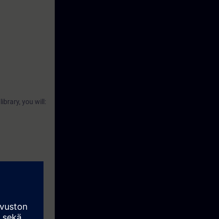
ibrary, you will:
ou can attend