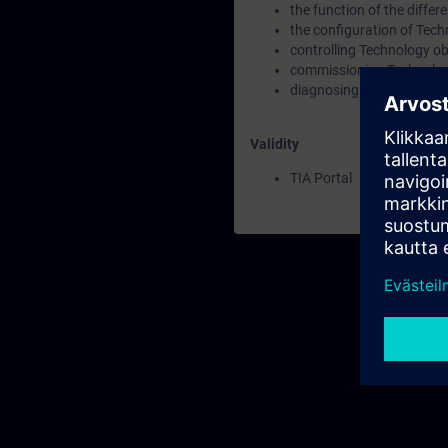
the function of the differ
the configuration of Tech
controlling Technology ob
commissioning Technolog
diagnosing Technology ob
Validity
TIA Portal