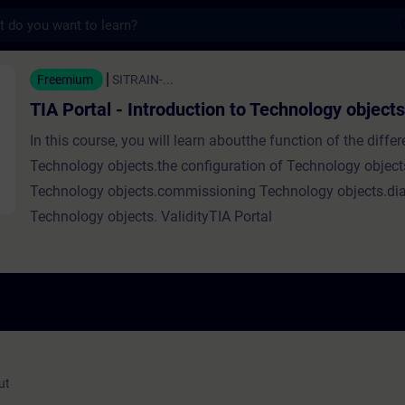
s
- Introduction to Technology objects - Koul
Freemium
SITRAIN-...
TIA Portal - Introduction to Technology object
In this course, you will learn aboutthe function of the differ
Technology objects.the configuration of Technology objects
Technology objects.commissioning Technology objects.di
Technology objects. ValidityTIA Portal
ut