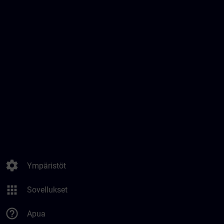
settings
Ympäristöt
apps
Sovellukset
help_outline
Apua