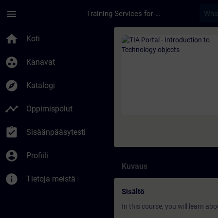
Siirry pääsisältöön
Sivu ladattu
menu
Training Services for Digital Industries
Kurssi - TIA Portal 
home
Koti
group_work
Kanavat
explore
Katalogi
timeline
Oppimispolut
assignment_turned_in
Sisäänpääsytesti
account_circle
Profiili
Kuvaus
info
Tietoja meistä
Sisältö
In this course, you will learn abo