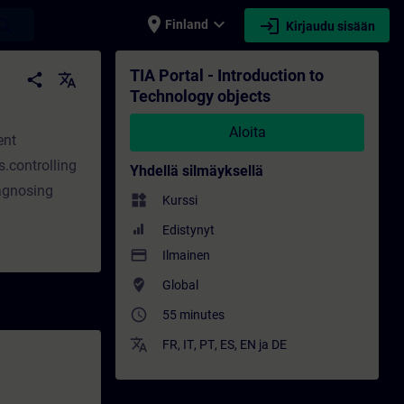
place
expand_more
login
earch
Finland
Kirjaudu sisään
utus - Koulutus - Ammatillinen kehittymine
TIA Portal - Introduction to
share
translate
Technology objects
s
Aloita
ent
.controlling
Yhdellä silmäyksellä
agnosing
widgets
Kurssi
Edistynyt
payment
Ilmainen
where_to_vote
Global
access_time
55 minutes
translate
FR
,
IT
,
PT
,
ES
,
EN
ja
DE