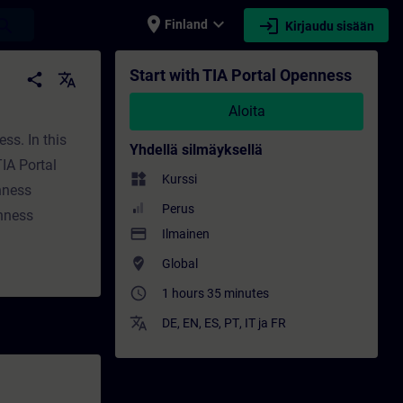
place
expand_more
login
earch
Finland
Kirjaudu sisään
- Ammatillinen kehittyminen | SITRAIN
Start with TIA Portal Openness
share
translate
Aloita
ss. In this
Yhdellä silmäyksellä
IA Portal
widgets
Kurssi
nness
Perus
nness
payment
Ilmainen
where_to_vote
Global
access_time
1 hours 35 minutes
translate
DE
,
EN
,
ES
,
PT
,
IT
ja
FR