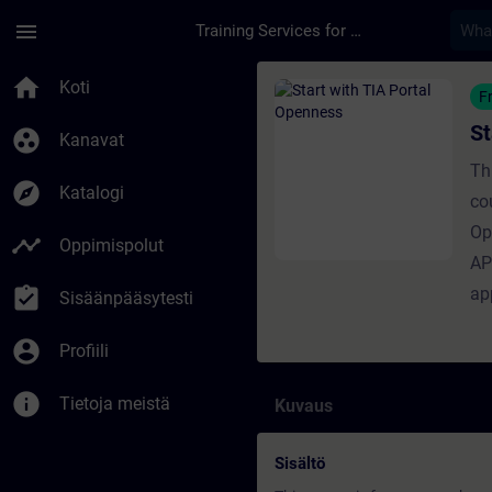
Siirry pääsisältöön
Sivu ladattu
menu
Training Services for Digital Industries
Kurssi - Start with 
home
Koti
F
St
group_work
Kanavat
Th
explore
Katalogi
co
Op
timeline
Oppimispolut
AP
assignment_turned_in
ap
Sisäänpääsytesti
account_circle
Profiili
info
Tietoja meistä
Kuvaus
Sisältö