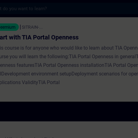
s
TIA Portal Openness - Koulutus - Koulutus 
reemium
SITRAIN-...
art with TIA Portal Openness
is course is for anyone who would like to learn about TIA Openne
urse you will learn the following:TIA Portal Openness in generalT
enness featuresTIA Portal Openness installationTIA Portal Ope
IDevelopment environment setupDeployment scenarios for ope
plications ValidityTIA Portal