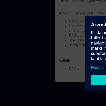
This course is for anyone who w
In this course you will learn the 
TIA Portal Openness in g
TIA Portal Openness feat
TIA Portal Openness insta
TIA Portal Openness API
Development environmen
Deployment scenarios for
Validity
TIA Portal