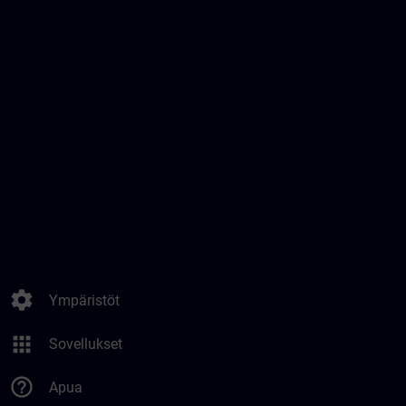
settings
Ympäristöt
apps
Sovellukset
help_outline
Apua