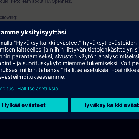
ould like to learn about TIA Openness.
following:
eneral
ures
llation
t setup
 openness applications