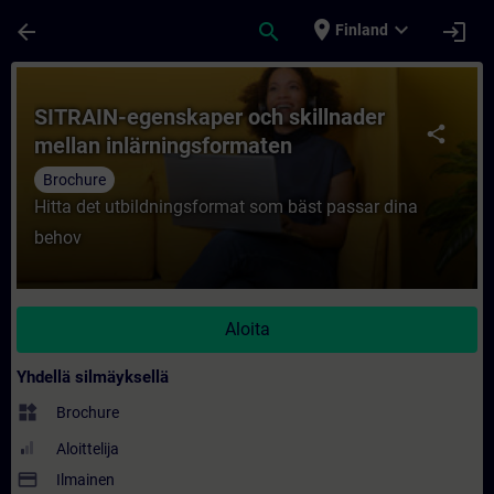
Siirry pääsisältöön
Sivu ladattu
place
expand_more
arrow_back
search
login
Finland
Kurssi - SITRAIN-egenskaper och skillnade
SITRAIN-egenskaper och skillnader
share
mellan inlärningsformaten
Brochure
Hitta det utbildningsformat som bäst passar dina
behov
Aloita
Yhdellä silmäyksellä
widgets
Brochure
Aloittelija
payment
Ilmainen