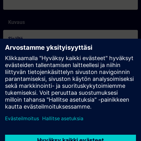
Kuvaus
Sisältö
SITRAIN-egenskaper och skillnader mellan inlärningsformaten