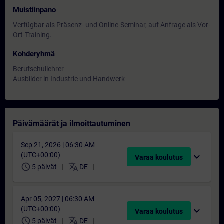
Muistiinpano
Verfügbar als Präsenz- und Online-Seminar, auf Anfrage als Vor-
Ort-Training.
Kohderyhmä
Berufschullehrer
Ausbilder in Industrie und Handwerk
Päivämäärät ja ilmoittautuminen
Sep 21, 2026 | 06:30 AM
(UTC+00:00)
expand_more
Varaa koulutus
schedule
translate
5 päivät
DE
Apr 05, 2027 | 06:30 AM
(UTC+00:00)
expand_more
Varaa koulutus
schedule
translate
5 päivät
DE