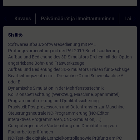
Kuvaus
Päivämäärät ja ilmoittautuminen
Lainau
Sisältö
Softwareaufbau/Softwarebedienung mit PAL
Prüfungsvorbereitung mit der PAL2019-Befehlscodierung
Aufbau und Bedienung des 3D-Simulators Drehen mit der Option
angetriebene Bohr- und Fräswerkzeuge
Aufbau und Bedienung des 3D-Simulators Fräsen für 5-achsige
Bearbeitungszentren mit Drehachse C und Schwenkachse A
oder B
Dynamische Simulation in der Mehrfenstertechnik
Kollisionsbetrachtung (Werkzeug, Maschine, Spannmittel)
Programmoptimierung und Qualitätssicherung
Praxisteil: Postprozessoren und Datentransfer zur Maschine
Steuerungsneutrale NC-Programmierung (NC-Editor,
interaktives Programmieren, CNC-Simulation, ...)
Computergestützte Vorbereitung und Durchführung von
Facharbeiterprüfungen
NC-Test- die digitale Lernzielkontrolle sowie Prüfung am PC