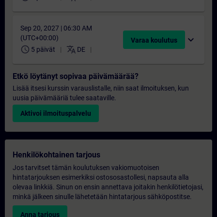
Sep 20, 2027 | 06:30 AM
(UTC+00:00)
expand_more
Varaa koulutus
schedule
translate
5 päivät
DE
Etkö löytänyt sopivaa päivämäärää?
Lisää itsesi kurssin varauslistalle, niin saat ilmoituksen, kun
uusia päivämääriä tulee saataville.
Aktivoi ilmoituspalvelu
Henkilökohtainen tarjous
Jos tarvitset tämän koulutuksen vakiomuotoisen
hintatarjouksen esimerkiksi ostososastollesi, napsauta alla
olevaa linkkiä. Sinun on ensin annettava joitakin henkilötietojasi,
minkä jälkeen sinulle lähetetään hintatarjous sähköpostitse.
Anna tarjous