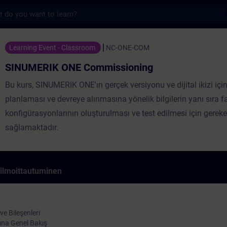
s
ONE Commissioning - Koulutus - Koulutus 
Learning Event - Classroom
NC-ONE-COM
SINUMERIK ONE Commissioning
Bu kurs, SINUMERIK ONE'ın gerçek versiyonu ve dijital ikizi için
planlaması ve devreye alınmasına yönelik bilgilerin yanı sıra f
konfigürasyonlarının oluşturulması ve test edilmesi için gereken
sağlamaktadır.
 ilmoittautuminen
e Bileşenleri
ına Genel Bakış