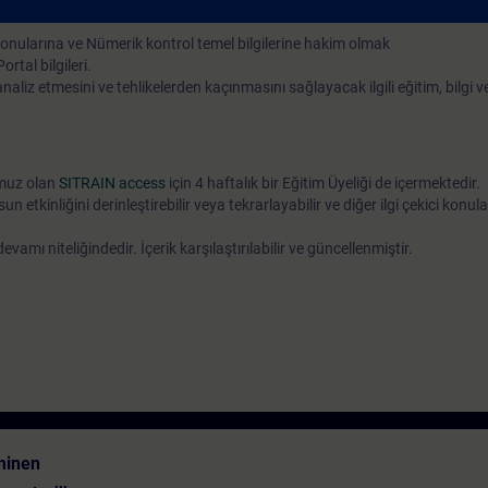
ularına ve Nümerik kontrol temel bilgilerine hakim olmak
tal bilgileri.
 analiz etmesini ve tehlikelerden kaçınmasını sağlayacak ilgili eğitim, bilgi 
umuz olan
SITRAIN access
için 4 haftalık bir Eğitim Üyeliği de içermektedir.
un etkinliğini derinleştirebilir veya tekrarlayabilir ve diğer ilgi çekici konul
mı niteliğindedir. İçerik karşılaştırılabilir ve güncellenmiştir.
minen