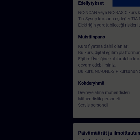
Edellytykset
NC-NCAN veya NC-BASIC kurs kon
Tia-Sysup kursuna eşdeğer TIA Por
Elektriğin yaratabileceği riskleri
Muistiinpano
Kurs fiyatına dahil olanlar:
Bu kurs, dijital eğitim platform
Eğitim Üyeliğine katılarak bu kurs
devam edebilirsiniz.
Bu kurs, NC-ONE-SIP kursunun deva
Kohderyhmä
Devreye alma mühendisleri
Mühendislik personeli
Servis personeli
Päivämäärät ja ilmoittautu