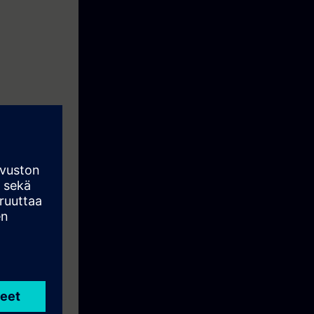
s
kilde