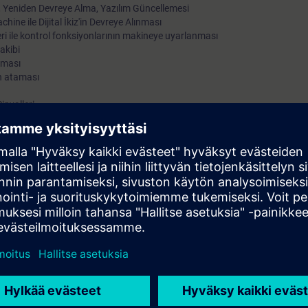
, Yeniden Devreye Alma, Yazılım Güncellemesi
ine ile Dijital İkiz'in Devreye Alınması
eri ile kontrol fonksiyonlarının makineye uyarlanması
akibi
lması
n ataması
nyalleri
ıcı Alarmları
lantılarının Devreye Alınması
ması
itim cihazı üzerinde pratik devreye alma alıştırmaları
figürasyonu ve devreye alınmasıyla ilgili bilgi verecek, ayrıca farklı tesi
est etme bilgisi kazandıracaktır.
pmanları üzerinde devreye alma ve servis uygulamaları yapacaksınız.
ürücüsü ile SINUMERIK ONE kontrol sisteminin devreye alınmasında
nın çeşitli fonksiyonlarını bilerek, kontrol cihazını makineye en uygun şe
nizin verimliliğini en üst düzeye çıkarabileceksiniz.