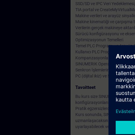
SSD/SD ve IPC Veri Yedeklemesi
TIA portal ve CreateMyVirtualMach
Makine verileri ve arayüz sinyall
Makine kinematiği ve çarpışma t
Verilerin gerçek makineye aktarı
Sürücü konfigürasyonu ve ekse
Optimizasyonun Temelleri
Temel PLC Programı ve Arayüz Si
Kullanıcı PLC Programı ve Kullan
Kompanzasyonların ve Eksen Bağ
SINUMERIK Operate'in Uyarlan
Senkron İşlemlerin Tanıtımı
PC (dijital ikiz) ve SINUMERIK eğ
Tavoitteet
Bu kurs size SINUMERIK ONE'ın kon
konfigürasyonları oluşturma ve t
Pratik egzersizlerde, eğitim eki
Kurs sonunda, SINAMICS S120 s
uzmanlaşacaksınız. Kontrol cihazı
uyarlayabilecek ve böylece makine