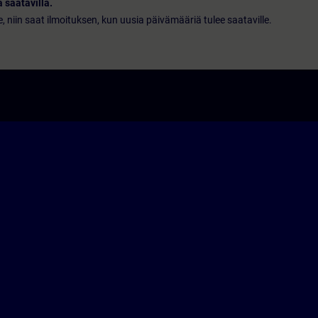
 saatavilla.
le, niin saat ilmoituksen, kun uusia päivämääriä tulee saataville.