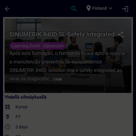
Siirry pääsisältöön
Sivu ladattu
place
expand_more
arrow_back
search
login
Finland
Kurssi - SINUMERIK 840D SL Safety Integra
SINUMERIK 840D SL Safety Integrated
share
Learning Event - Classroom
Após esta formação, o formando ficará apto a realizar
a manutenção preventiva de equipamentos
SINUMERIK 840D solution line e safety integrated ao
nível de diagnostic...
Lisää
Yhdellä silmäyksellä
widgets
Kurssi
where_to_vote
PT
access_time
3 days