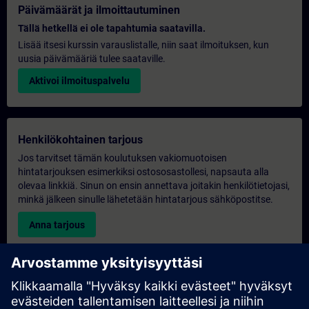
Päivämäärät ja ilmoittautuminen
Tällä hetkellä ei ole tapahtumia saatavilla.
Lisää itsesi kurssin varauslistalle, niin saat ilmoituksen, kun
uusia päivämääriä tulee saataville.
Aktivoi ilmoituspalvelu
Henkilökohtainen tarjous
Jos tarvitset tämän koulutuksen vakiomuotoisen
hintatarjouksen esimerkiksi ostososastollesi, napsauta alla
olevaa linkkiä. Sinun on ensin annettava joitakin henkilötietojasi,
minkä jälkeen sinulle lähetetään hintatarjous sähköpostitse.
Anna tarjous
Yksinomainen koulutustiedustelu
Täytä alla oleva kyselylomake, jos haluat tarjouksen