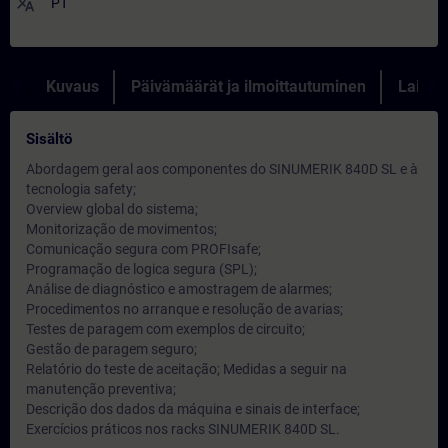
translate
PT
Kuvaus
Päivämäärät ja ilmoittautuminen
Lainau
Sisältö
Abordagem geral aos componentes do SINUMERIK 840D SL e à
tecnologia safety;
Overview global do sistema;
Monitorização de movimentos;
Comunicação segura com PROFIsafe;
Programação de logica segura (SPL);
Análise de diagnóstico e amostragem de alarmes;
Procedimentos no arranque e resolução de avarias;
Testes de paragem com exemplos de circuito;
Gestão de paragem seguro;
Relatório do teste de aceitação; Medidas a seguir na
manutenção preventiva;
Descrição dos dados da máquina e sinais de interface;
Exercícios práticos nos racks SINUMERIK 840D SL.