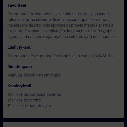
Tavoitteet
O formando faz diagnóstico, identifica e corrige pequenas
falhas de forma eficiente. Soluciona com rapidez eventuais
mensagens de erro, pois aprende os procedimentos exatos a
executar. Faz ainda a verificação das funções de safety, após
alguma intervenção (reparação ou substituição) nos módulos.
Edellytykset
O formando deve ter frequência prévia do curso NC-84SL-SK
Muistiinpano
Manuais disponíveis em Inglês.
Kohderyhmä
Técnicos de comissionamento;
Técnicos de service;
Técnicos de manutenção.