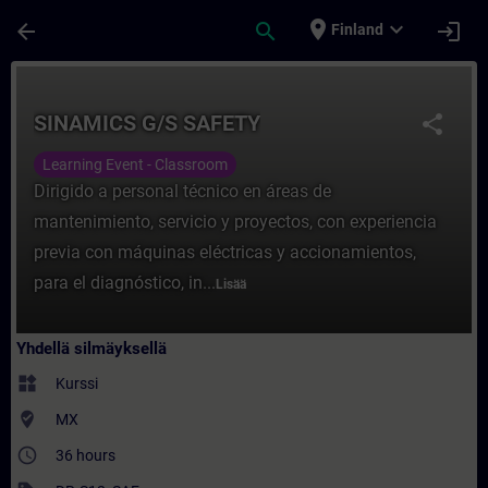
Siirry pääsisältöön
Sivu ladattu
place
expand_more
arrow_back
search
login
Finland
Kurssi - SINAMICS G/S SAFETY - Koulutus 
SINAMICS G/S SAFETY
share
Learning Event - Classroom
Dirigido a personal técnico en áreas de
mantenimiento, servicio y proyectos, con experiencia
previa con máquinas eléctricas y accionamientos,
para el diagnóstico, in...
Lisää
Yhdellä silmäyksellä
widgets
Kurssi
where_to_vote
MX
access_time
36 hours