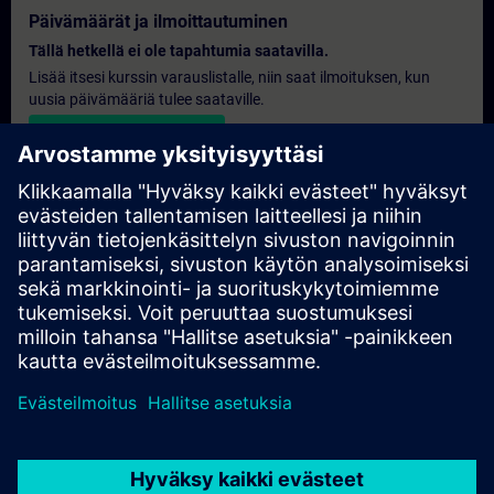
Päivämäärät ja ilmoittautuminen
Tällä hetkellä ei ole tapahtumia saatavilla.
Lisää itsesi kurssin varauslistalle, niin saat ilmoituksen, kun
uusia päivämääriä tulee saataville.
Aktivoi ilmoituspalvelu
Henkilökohtainen tarjous
Jos tarvitset tämän koulutuksen vakiomuotoisen
hintatarjouksen esimerkiksi ostososastollesi, napsauta alla
olevaa linkkiä. Sinun on ensin annettava joitakin henkilötietojasi,
minkä jälkeen sinulle lähetetään hintatarjous sähköpostitse.
Anna tarjous