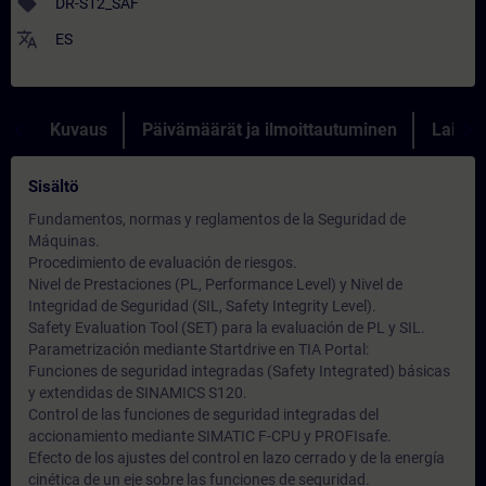
sell
DR-S12_SAF
translate
ES
Kuvaus
Päivämäärät ja ilmoittautuminen
Lainau
Sisältö
Fundamentos, normas y reglamentos de la Seguridad de
Máquinas.
Procedimiento de evaluación de riesgos.
Nivel de Prestaciones (PL, Performance Level) y Nivel de
Integridad de Seguridad (SIL, Safety Integrity Level).
Safety Evaluation Tool (SET) para la evaluación de PL y SIL.
Parametrización mediante Startdrive en TIA Portal:
Funciones de seguridad integradas (Safety Integrated) básicas
y extendidas de SINAMICS S120.
Control de las funciones de seguridad integradas del
accionamiento mediante SIMATIC F-CPU y PROFIsafe.
Efecto de los ajustes del control en lazo cerrado y de la energía
cinética de un eje sobre las funciones de seguridad.