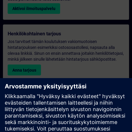
Aktivoi ilmoituspalvelu
Henkilökohtainen tarjous
Jos tarvitset tämän koulutuksen vakiomuotoisen
hintatarjouksen esimerkiksi ostososastollesi, napsauta alla
olevaa linkkiä. Sinun on ensin annettava joitakin henkilötietojasi,
minkä jälkeen sinulle lähetetään hintatarjous sähköpostitse.
Anna tarjous
Yksinomainen koulutustiedustelu
Täytä alla oleva kyselylomake, jos haluat tarjouksen
yksinoikeudella järjestettävästä koulutuksesta joko paikan
päällä, virtuaalisesti tai SITRAIN-koulutuskeskuksessamme.
Tämäntyyppinen pyyntö sopii suuremmille ryhmille (vähintään 6
henkilöä). Kun olet antanut yhteystietosi ja koulutustarpeesi,
saat meiltä tarjouksen.