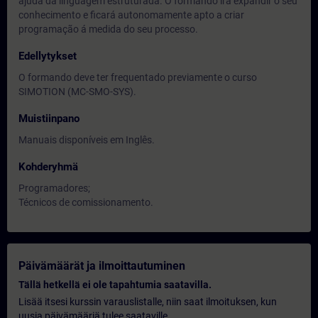
ajuda da linguagem estruturada. O formando irá expandir o seu
conhecimento e ficará autonomamente apto a criar
programação á medida do seu processo.
Edellytykset
O formando deve ter frequentado previamente o curso
SIMOTION (MC-SMO-SYS).
Muistiinpano
Manuais disponíveis em Inglês.
Kohderyhmä
Programadores;
Técnicos de comissionamento.
Päivämäärät ja ilmoittautuminen
Tällä hetkellä ei ole tapahtumia saatavilla.
Lisää itsesi kurssin varauslistalle, niin saat ilmoituksen, kun
uusia päivämääriä tulee saataville.