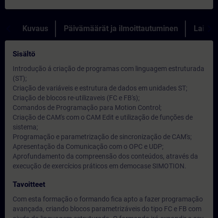
Kuvaus
Päivämäärät ja ilmoittautuminen
Lainau
Sisältö
Introdução á criação de programas com linguagem estruturada
(ST);
Criação de variáveis e estrutura de dados em unidades ST;
Criação de blocos re-utilizaveis (FC e FB's);
Comandos de Programação para Motion Control;
Criação de CAM's com o CAM Edit e utilização de funções de
sistema;
Programação e parametrização de sincronização de CAM's;
Apresentação da Comunicação com o OPC e UDP;
Aprofundamento da compreensão dos conteúdos, através da
execução de exercícios práticos em democase SIMOTION.
Tavoitteet
Com esta formação o formando fica apto a fazer programação
avançada, criando blocos parametrizáveis do tipo FC e FB com