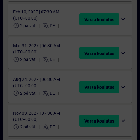
Feb 10, 2027 | 07:30 AM
(UTC+00:00)
expand_more
Varaa koulutus
schedule
translate
2 päivät
DE
Mar 31, 2027 | 06:30 AM
(UTC+00:00)
expand_more
Varaa koulutus
schedule
translate
2 päivät
DE
Aug 24, 2027 | 06:30 AM
(UTC+00:00)
expand_more
Varaa koulutus
schedule
translate
2 päivät
DE
Nov 03, 2027 | 07:30 AM
(UTC+00:00)
expand_more
Varaa koulutus
schedule
translate
2 päivät
DE