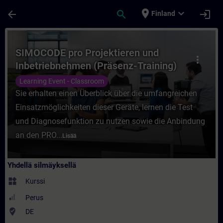
Siirry pääsisältöön
Sivu ladattu
place
expand_more
arrow_back
search
login
Finland
Kurssi - SIMOCODE pro Projektieren und In
SIMOCODE pro Projektieren und
more_vert
Inbetriebnehmen (Präsenz-Training)
Learning Event - Classroom
Sie erhalten einen Überblick über die umfangreichen
Einsatzmöglichkeiten dieser Geräte, lernen die Test
und Diagnosefunktion zu nutzen sowie die Anbindung
an den PRO...
Lisää
Yhdellä silmäyksellä
widgets
Kurssi
Perus
where_to_vote
DE