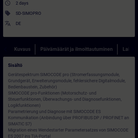
access_time
2 days
sell
SD-SIMOPRO
translate
DE
Kuvaus
Päivämäärät ja ilmoittautuminen
Lainau
Sisältö
Gerätespektrum SIMOCODE pro (Stromerfassungsmodule,
Grundgerät, Erweiterungsmodule, fehlersichere Digitalmodule,
Bedienbaustein, Zubehör)
SIMOCODE pro-Funktionen (Motorschutz- und
Steuerfunktionen, Überwachungs- und Diagnosefunktionen,
Logikfunktionen)
Parametrierung und Diagnose mit SIMOCODE ES
Kommunikation (Anbindung über PROFIBUS DP / PROFINET an
SIMATIC S7)
Migration eines Wendestarter Parametersatzes von SIMOCODE
ES 2007 ins TIA-Portal