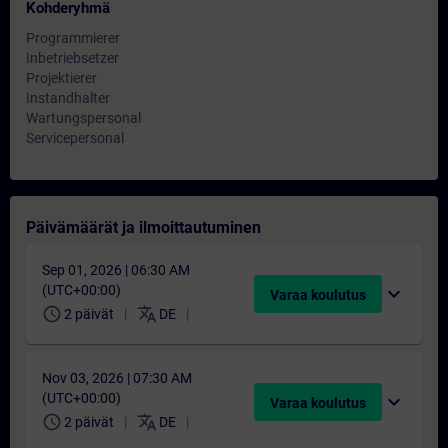
Kohderyhmä
Programmierer
Inbetriebsetzer
Projektierer
Instandhalter
Wartungspersonal
Servicepersonal
Päivämäärät ja ilmoittautuminen
Sep 01, 2026 | 06:30 AM
(UTC+00:00)
expand_more
Varaa koulutus
schedule
translate
2 päivät
DE
Nov 03, 2026 | 07:30 AM
(UTC+00:00)
expand_more
Varaa koulutus
schedule
translate
2 päivät
DE