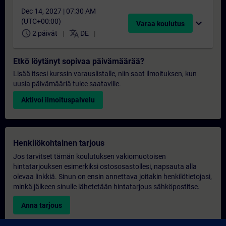
Dec 14, 2027 | 07:30 AM
(UTC+00:00)
expand_more
Varaa koulutus
schedule
translate
2 päivät
DE
Etkö löytänyt sopivaa päivämäärää?
Lisää itsesi kurssin varauslistalle, niin saat ilmoituksen, kun
uusia päivämääriä tulee saataville.
Aktivoi ilmoituspalvelu
Henkilökohtainen tarjous
Jos tarvitset tämän koulutuksen vakiomuotoisen
hintatarjouksen esimerkiksi ostososastollesi, napsauta alla
olevaa linkkiä. Sinun on ensin annettava joitakin henkilötietojasi,
minkä jälkeen sinulle lähetetään hintatarjous sähköpostitse.
Anna tarjous