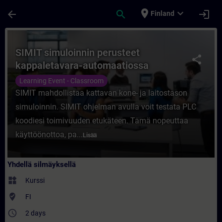
Siirry pääsisältöön
Sivu ladattu
place
expand_more
arrow_back
search
login
Finland
Kurssi - SIMIT simuloinnin perusteet kapp
SIMIT simuloinnin perusteet
share
kappaletavara-automaatiossa
Learning Event - Classroom
SIMIT mahdollistaa kattavan kone- ja laitostason
simuloinnin. SIMIT ohjelman avulla voit testata PLC
koodiesi toimivuuden etukäteen. Tämä nopeuttaa
käyttöönottoa, pa...
Lisää
Yhdellä silmäyksellä
widgets
Kurssi
where_to_vote
FI
access_time
2 days