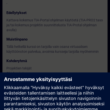
-
Edellytykset
Kattava kokemus TIA-Portal ohjelman käytöstä (TIA-PRO2 taso
ja/tai kokemus projektin suunnittelusta TIA-Protal ohjelman
avulla)
Muistiinpano
Tällä hetkellä kurssi on tarjolla vain osana virtuaalisen
käyttöönoton palvelua, avoimia kursseja tarjolla myöhemmin
Kohderyhmä
Projektien tekijät
Ohjelmoijat
Käyttöönottoinsinöörit
Päivämäärät ja ilmoittautuminen
Tällä hetkellä ei ole tapahtumia saatavilla.