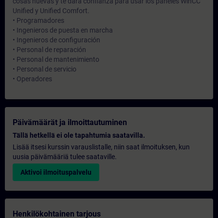
cosas nuevas y te dará confianza para usar los paneles WinCC
Unified y Unified Comfort.
• Programadores
• Ingenieros de puesta en marcha
• Ingenieros de configuración
• Personal de reparación
• Personal de mantenimiento
• Personal de servicio
• Operadores
Päivämäärät ja ilmoittautuminen
Tällä hetkellä ei ole tapahtumia saatavilla.
Lisää itsesi kurssin varauslistalle, niin saat ilmoituksen, kun
uusia päivämääriä tulee saataville.
Aktivoi ilmoituspalvelu
Henkilökohtainen tarjous