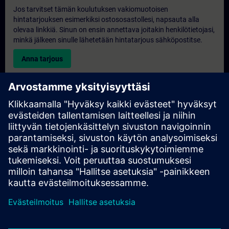
Jos tarvitset tämän koulutuksen vakiomuotoisen
hintatarjouksen esimerkiksi ostososastollesi, napsauta alla
olevaa linkkiä. Sinun on ensin annettava joitakin henkilötietojasi,
minkä jälkeen sinulle lähetetään hintatarjous sähköpostitse.
Anna tarjous
Yksinomainen koulutustiedustelu
Täytä alla oleva kyselylomake, jos haluat tarjouksen
yksinoikeudella järjestettävästä koulutuksesta joko paikan
päällä, virtuaalisesti tai SITRAIN-koulutuskeskuksessamme.
Tämäntyyppinen pyyntö sopii suuremmille ryhmille (vähintään 6
henkilöä). Kun olet antanut yhteystietosi ja koulutustarpeesi,
saat meiltä tarjouksen.
Pyydä yksinoikeudella tarjous