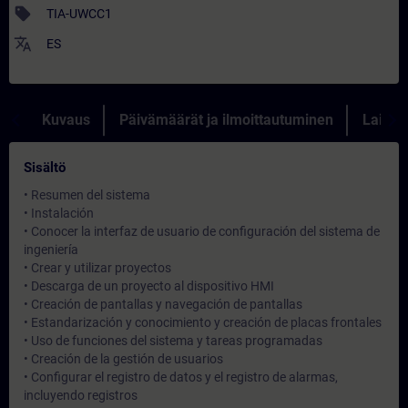
sell
TIA-UWCC1
translate
ES
Kuvaus
Päivämäärät ja ilmoittautuminen
Lainau
Sisältö
• Resumen del sistema
• Instalación
• Conocer la interfaz de usuario de configuración del sistema de
ingeniería
• Crear y utilizar proyectos
• Descarga de un proyecto al dispositivo HMI
• Creación de pantallas y navegación de pantallas
• Estandarización y conocimiento y creación de placas frontales
• Uso de funciones del sistema y tareas programadas
• Creación de la gestión de usuarios
• Configurar el registro de datos y el registro de alarmas,
incluyendo registros