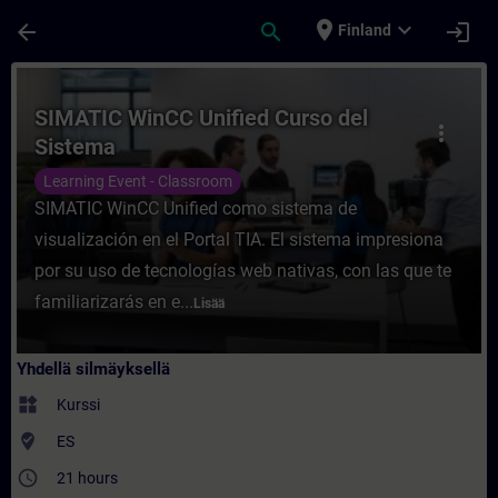
Siirry pääsisältöön
Sivu ladattu
place
expand_more
arrow_back
search
login
Finland
Kurssi - SIMATIC WinCC Unified Curso del 
SIMATIC WinCC Unified Curso del
more_vert
Sistema
Learning Event - Classroom
SIMATIC WinCC Unified como sistema de
visualización en el Portal TIA. El sistema impresiona
por su uso de tecnologías web nativas, con las que te
familiarizarás en e...
Lisää
Yhdellä silmäyksellä
widgets
Kurssi
where_to_vote
ES
access_time
21 hours