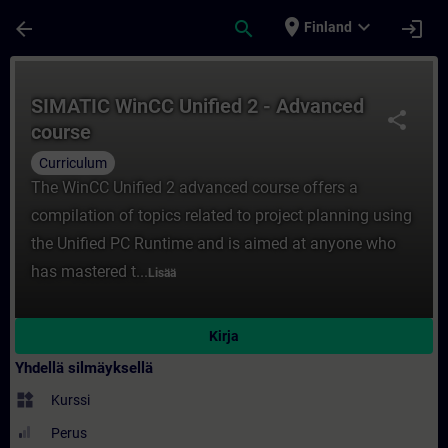
Siirry pääsisältöön
Sivu ladattu
place
expand_more
arrow_back
search
login
Finland
Kurssi - SIMATIC WinCC Unified 2 - Advanc
SIMATIC WinCC Unified 2 - Advanced
share
course
Curriculum
The WinCC Unified 2 advanced course offers a
compilation of topics related to project planning using
the Unified PC Runtime and is aimed at anyone who
has mastered t...
Lisää
Kirja
Yhdellä silmäyksellä
widgets
Kurssi
Perus