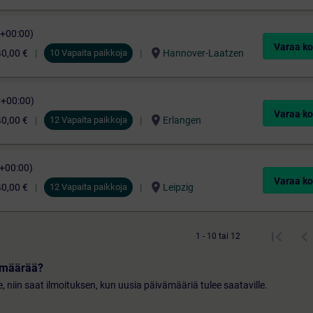
C+00:00)
Varaa ko
location_on
40,00 €
10 Vapaita paikkoja
Hannover-Laatzen
C+00:00)
Varaa ko
location_on
40,00 €
12 Vapaita paikkoja
Erlangen
C+00:00)
Varaa ko
location_on
40,00 €
12 Vapaita paikkoja
Leipzig
1 - 10 tai 12
vämäärää?
le, niin saat ilmoituksen, kun uusia päivämääriä tulee saataville.