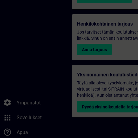
Henkilökohtainen tarjous
Jos tarvitset tämän koulutuksen
linkkiä. Sinun on ensin annettava
Anna tarjous
Yksinomainen koulutustied
Täytä alla oleva kyselylomake, j
virtuaalisesti tai SITRAIN-kou
henkilöä). Kun olet antanut yhte
settings
Ympäristöt
Pyydä yksinoikeudella tarjo
apps
Sovellukset
help_outline
Apua