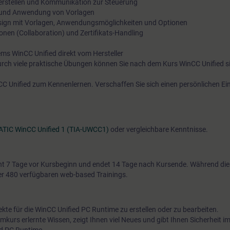
erstellen und Kommunikation zur Steuerung
) und Anwendung von Vorlagen
Design mit Vorlagen, Anwendungsmöglichkeiten und Optionen
onen (Collaboration) und Zertifikats-Handling
ms WinCC Unified direkt vom Hersteller
urch viele praktische Übungen können Sie nach dem Kurs WinCC Unified s
C Unified zum Kennenlernen. Verschaffen Sie sich einen persönlichen Ein
ATIC WinCC Unified 1 (TIA-UWCC1)
oder vergleichbare Kenntnisse.
t 7 Tage vor Kursbeginn und endet 14 Tage nach Kursende. Während di
über 480 verfügbaren web-based Trainings.
kte für die WinCC Unified PC Runtime zu erstellen oder zu bearbeiten.
emkurs erlernte Wissen, zeigt Ihnen viel Neues und gibt Ihnen Sicherheit