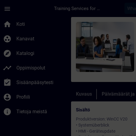
Siirry pääsisältöön
Sivu ladattu
menu
Training Services for Digital Industries
Kurssi - SIMATIC Win
home
Koti
group_work
Kanavat
explore
Katalogi
timeline
Oppimispolut
assignment_turned_in
Sisäänpääsytesti
Kuvaus
Päivämäärät ja
account_circle
Profiili
Sisältö
info
Tietoja meistä
Produktversion: WinCC V20
• Systemüberblick
• HMI - Geräteupdate