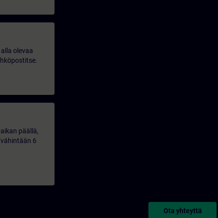
alla olevaa
ähköpostitse.
aikan päällä,
(vähintään 6
Ota yhteyttä