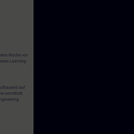
eine Woche vor
ieses Learning
 Aufbauend auf
 vermittelt.
ngineering