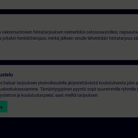
 vakiomuotoisen hintatarjouksen esimerkiksi ostososastollesi, napsauta 
 joitakin henkilötietojasi, minkä jälkeen sinulle lähetetään hintatarjous s
ustelu
os haluat tarjouksen yksinoikeudella järjestettävästä koulutuksesta joko p
lutuskeskuksessamme. Tämäntyyppinen pyyntö sopii suuremmille ryhmille 
ystietosi ja koulutustarpeesi, saat meiltä tarjouksen.
us