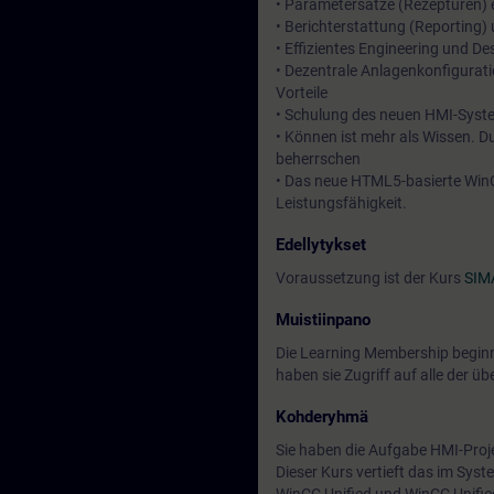
• Parametersätze (Rezepturen) 
• Berichterstattung (Reporting
• Effizientes Engineering und 
• Dezentrale Anlagenkonfigurati
Vorteile
• Schulung des neuen HMI-Syste
• Können ist mehr als Wissen. D
beherrschen
• Das neue HTML5-basierte WinC
Leistungsfähigkeit.
Edellytykset
Voraussetzung ist der Kurs
SIM
Muistiinpano
Die Learning Membership beginn
haben sie Zugriff auf alle der 
Kohderyhmä
Sie haben die Aufgabe HMI-Proje
Dieser Kurs vertieft das im Syst