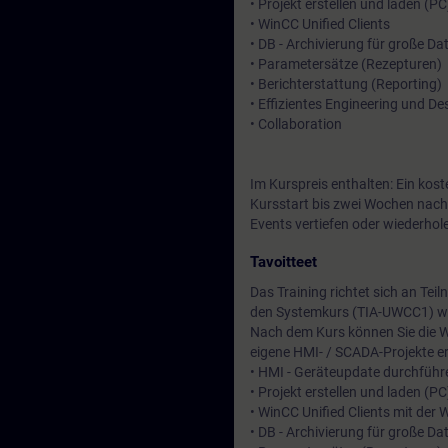
• Projekt erstellen und laden (PC
• WinCC Unified Clients
• DB - Archivierung für große 
• Parametersätze (Rezepturen)
• Berichterstattung (Reporting)
• Effizientes Engineering und De
• Collaboration
Im Kurspreis enthalten: Ein kos
Kursstart bis zwei Wochen nach
Events vertiefen oder wiederhol
Tavoitteet
Das Training richtet sich an T
den Systemkurs (TIA-UWCC1) we
Nach dem Kurs können Sie die W
eigene HMI- / SCADA-Projekte er
• HMI - Geräteupdate durchführ
• Projekt erstellen und laden (PC
• WinCC Unified Clients mit der
• DB - Archivierung für große D