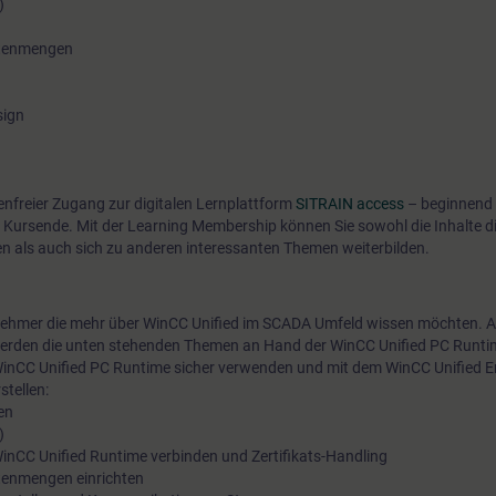
)
Datenmengen
sign
tenfreier Zugang zur digitalen Lernplattform
SITRAIN access
– beginnend 
 Kursende. Mit der Learning Membership können Sie sowohl die Inhalte d
en als auch sich zu anderen interessanten Themen weiterbilden.
eilnehmer die mehr über WinCC Unified im SCADA Umfeld wissen möchten.
rden die unten stehenden Themen an Hand der WinCC Unified PC Runtime
inCC Unified PC Runtime sicher verwenden und mit dem WinCC Unified E
stellen:
en
)
 WinCC Unified Runtime verbinden und Zertifikats-Handling
atenmengen einrichten