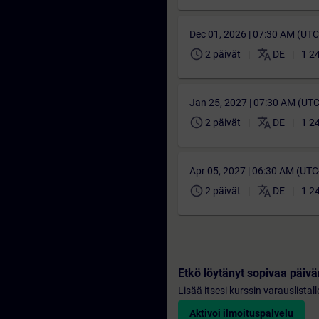
Dec 01, 2026 | 07:30 AM (UT
schedule
translate
2 päivät
DE
1 2
Jan 25, 2027 | 07:30 AM (UT
schedule
translate
2 päivät
DE
1 2
Apr 05, 2027 | 06:30 AM (UT
schedule
translate
2 päivät
DE
1 2
Etkö löytänyt sopivaa päi
Lisää itsesi kurssin varauslistal
Aktivoi ilmoituspalvelu