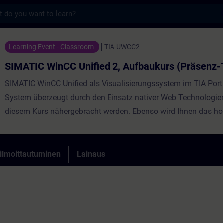
s
CC Unified 2, Aufbaukurs (Präsenz-Trainin
Learning Event - Classroom
TIA-UWCC2
SIMATIC WinCC Unified 2, Aufbaukurs (Präsenz-T
SIMATIC WinCC Unified als Visualisierungssystem im TIA Port
System überzeugt durch den Einsatz nativer Web Technologien,
diesem Kurs nähergebracht werden. Ebenso wird Ihnen das h
Offenheit durch leistungsfähige Schnittstellen vermittelt. Ler
Unified und die neue PC Runtime einzusetzen und verschaffen 
einen persönlichen Eindruck über die Leistungsfähigkeit des 
 ilmoittautuminen
Lainaus
Systems.