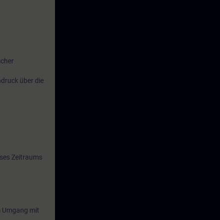
icher
druck über die
eses Zeitraums
 im Umgang mit