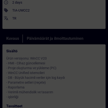
access_time
2 days
sell
TIA-UWCC2
translate
TR
Kuvaus
Päivämäärät ja ilmoittautuminen
Sisältö
Ürün versiyonu: WinCC V20
- HMI - Cihaz güncellemesi
- Proje oluşturma ve yükleme (PC)
- WinCC Unified istemcileri
- DB - Büyük hacimli veriler için log kaydı
- Parametre setleri (reçete)
- Raporlama
- Verimli mühendislik ve tasarım
- işbirliği
Tavoitteet