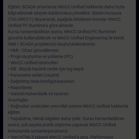
Eğitim, SCADA ortamında WinCC Unified hakkında daha fazla
bilgi edinmek isteyen katılımcılara yöneliktir. Sistem kursuna
(TIA-UWCC1) dayanarak, aşağıda listelenen konular WinCC
Unified PC Runtime'a göre aktarılır.
Kursu tamamladıktan sonra, WinCC Unified PC Runtime'ı
güvenle kullanabilecek ve WinCC Unified Engineering ile kendi
HMI / SCADA projelerinizi oluşturabileceksiniz:
• HMI - Cihaz güncellemesi
• Proje oluşturma ve yükleme (PC)
• WinCC Unified istemcileri
• DB - Büyük hacimli veriler için log kaydı
• Parametre setleri (reçete)
• Dağıtılmış tesis konfigürasyonları
• Raporlama
• Verimli mühendislik ve tasarım
Avantajlar:
• Doğrudan üreticiden yeni HMI sistemi WinCC Unified hakkında
eğitim
• Yapabilme, teknik bilgiden daha iyidir. Kursu tamamladıktan
sonra, çok sayıda pratik alıştırma yaparak WinCC Unified
konusunda uzmanlaşacaksınız.
• Yeni HTML5 tabanlı WinCC Unified'a giriş. Performans