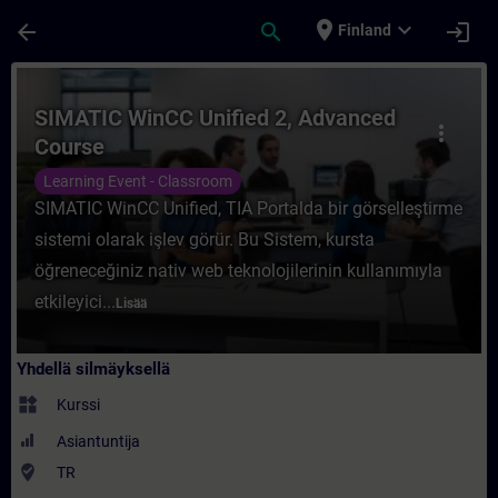
Siirry pääsisältöön
Sivu ladattu
place
expand_more
arrow_back
search
login
Finland
Kurssi - SIMATIC WinCC Unified 2, Advanc
SIMATIC WinCC Unified 2, Advanced
more_vert
Course
Learning Event - Classroom
SIMATIC WinCC Unified, TIA Portalda bir görselleştirme
sistemi olarak işlev görür. Bu Sistem, kursta
öğreneceğiniz nativ web teknolojilerinin kullanımıyla
etkileyici...
Lisää
Yhdellä silmäyksellä
widgets
Kurssi
Asiantuntija
where_to_vote
TR