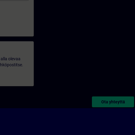
alla olevaa
ähköpostitse.
Ota yhteyttä