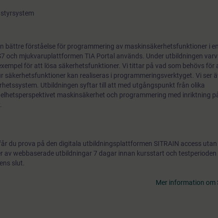
 styrsystem
n bättre förståelse för programmering av maskinsäkerhetsfunktioner i e
 S7 och mjukvaruplattformen TIA Portal används. Under utbildningen varva
empel för att lösa säkerhetsfunktioner. Vi tittar på vad som behövs för 
r säkerhetsfunktioner kan realiseras i programmeringsverktyget. Vi ser 
tssystem. Utbildningen syftar till att med utgångspunkt från olika
elhetsperspektivet maskinsäkerhet och programmering med inriktning p
.
får du prova på den digitala utbildningsplattformen SITRAIN access utan
gder av webbaserade utbildningar 7 dagar innan kursstart och testperiode
ens slut.
Mer information om