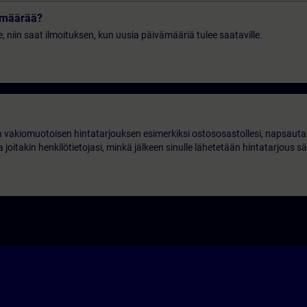
vämäärää?
le, niin saat ilmoituksen, kun uusia päivämääriä tulee saataville.
 vakiomuotoisen hintatarjouksen esimerkiksi ostososastollesi, napsauta 
 joitakin henkilötietojasi, minkä jälkeen sinulle lähetetään hintatarjous s