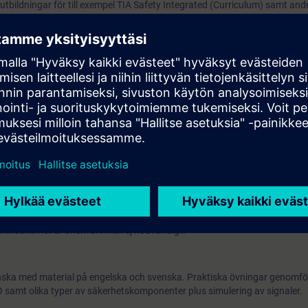
utbildningar för till exempel TIA Safety Integrated (Curriculum) samt a
ubleshooting (Curriculum V2) och många fler. Som en introduktion till den
nderar vi följande webbaserade utbildningar:
TIA S
TIA Portal - Diagnostics and
 har gått någon av utbildningarna 'Simatic TIA Portal uppdatering från
programmering 1', 'Simatic TIA Portal service 2' eller har motsvarande kun
insäkerhet är önskvärt men ej nödvändigt.
ska med material på engelska och svenska. Praktiska övningar genomfö
amt olika typer av säkerhetskomponenter plus simulering av signaler.