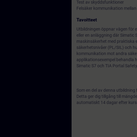
Test av skyddsfunktioner
Felsäker kommunikation mellan
Tavoitteet
Utbildningen öppnar vägen för e
eller en anläggning där Simatic
maskinsäkerhet med praktiska ex
säkerhetsnivåer (PL/SIL) och hu
kommunikation mot andra säkerhe
applikationsexempel behandla h
Simatic S7 och TIA Portal Safety
Som en del av denna utbildning 
Detta ger dig tillgång till män
automatiskt 14 dagar efter kurs