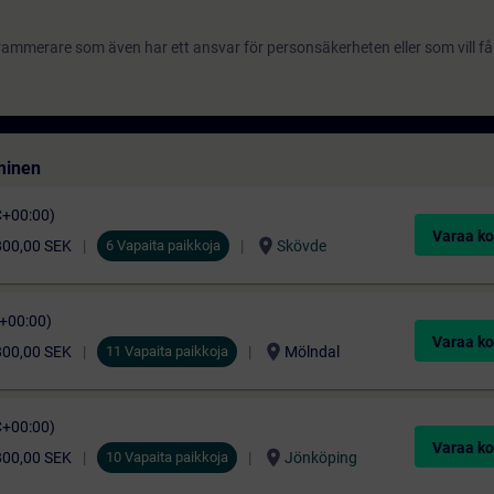
grammerare som även har ett ansvar för personsäkerheten eller som vill få f
minen
C+00:00)
Varaa ko
location_on
800,00 SEK
6 Vapaita paikkoja
Skövde
C+00:00)
Varaa ko
location_on
800,00 SEK
11 Vapaita paikkoja
Mölndal
C+00:00)
Varaa ko
location_on
800,00 SEK
10 Vapaita paikkoja
Jönköping