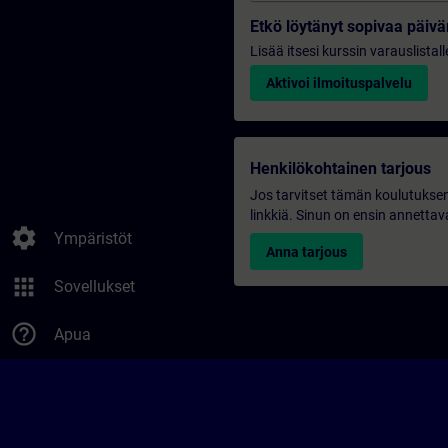
Etkö löytänyt sopivaa päi
Lisää itsesi kurssin varauslistal
Aktivoi ilmoituspalvelu
Henkilökohtainen tarjous
Jos tarvitset tämän koulutuksen
linkkiä. Sinun on ensin annettava
settings
Ympäristöt
Anna tarjous
apps
Sovellukset
help_outline
Apua