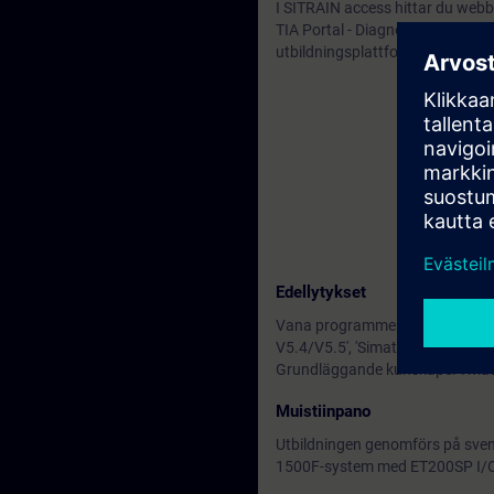
I SITRAIN access hittar du webb
TIA Portal - Diagnostics and Tro
utbildningsplattformen rekomme
Edellytykset
Vana programmerare som tidigare
V5.4/V5.5', 'Simatic TIA Portal 
Grundläggande kunskaper i mask
Muistiinpano
Utbildningen genomförs på sven
1500F-system med ET200SP I/O s