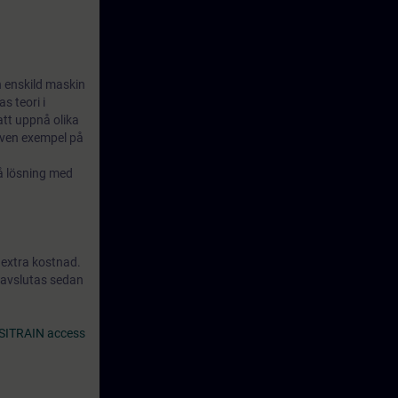
n enskild maskin
s teori i
att uppnå olika
även exempel på
å lösning med
 extra kostnad.
n avslutas sedan
 SITRAIN access