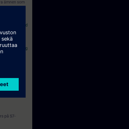
ndra ämnen som
 digitala
afety Integrated
 Troubleshooting
 Step 7
skaper.
rs på S7-