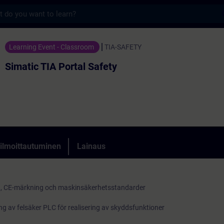
s
 Portal Safety - Koulutus - Koulutus - Amma
Learning Event - Classroom
TIA-SAFETY
Simatic TIA Portal Safety
 ilmoittautuminen
Lainaus
vet, CE-märkning och maskinsäkerhetsstandarder
 av felsäker PLC för realisering av skyddsfunktioner