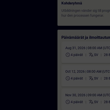
Kohderyhmä
Utbildningen vänder sig till pro
hur den processen fungerar.
Päivämäärät ja ilmoittautu
Aug 31, 2026 | 08:00 AM (UT
schedule
translate
4 päivät
SV
28 
Oct 12, 2026 | 08:00 AM (UT
schedule
translate
4 päivät
SV
28 
Nov 30, 2026 | 09:00 AM (UT
schedule
translate
4 päivät
SV
28 