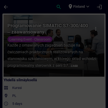
Siirry pääsisältöön
Sivu ladattu
place
expand_more
arrow_back
search
login
Finland
Kurssi - Programowanie SIMATIC S7-300/4
Programowanie SIMATIC S7-300/400
more_vert
‒ zaawansowany
Learning Event - Classroom
Każde z omawianych zagadnień bazuje na
ćwiczeniach praktycznych realizowanych na
stanowisku szkoleniowym, w którego skład wchodzi:
programowalny sterownik z serii S7...
Lisää
Yhdellä silmäyksellä
widgets
Kurssi
where_to_vote
PL
access_time
5 days