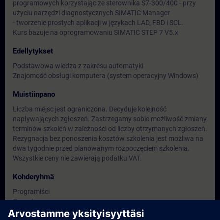
programowych korzystając ze sterownika S7-300/400 - przy
użyciu narzędzi diagnostycznych SIMATIC Manager
- tworzenie prostych aplikacji w językach LAD, FBD i SCL.
Kurs bazuje na oprogramowaniu SIMATIC STEP 7 V5.x
Edellytykset
Podstawowa wiedza z zakresu automatyki
Znajomość obsługi komputera (system operacyjny Windows)
Muistiinpano
Liczba miejsc jest ograniczona. Decyduje kolejność
napływających zgłoszeń. Zastrzegamy sobie możliwość zmiany
terminów szkoleń w zależności od liczby otrzymanych zgłoszeń.
Rezygnacja bez ponoszenia kosztów szkolenia jest możliwa na
dwa tygodnie przed planowanym rozpoczęciem szkolenia.
Wszystkie ceny nie zawierają podatku VAT.
Kohderyhmä
Programiści
Operatorzy
Personel utrzymania ruchu