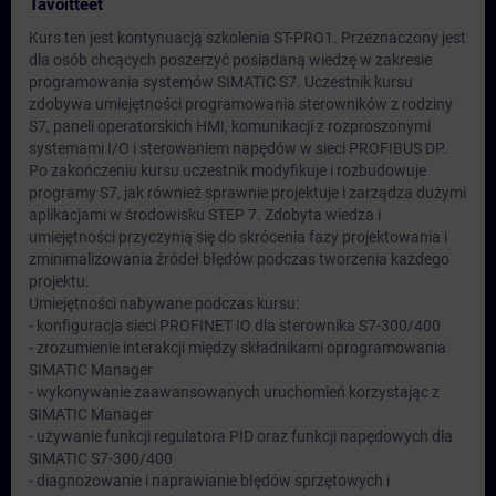
Tavoitteet
Kurs ten jest kontynuacją szkolenia ST-PRO1. Przeznaczony jest
dla osób chcących poszerzyć posiadaną wiedzę w zakresie
programowania systemów SIMATIC S7. Uczestnik kursu
zdobywa umiejętności programowania sterowników z rodziny
S7, paneli operatorskich HMI, komunikacji z rozproszonymi
systemami I/O i sterowaniem napędów w sieci PROFIBUS DP.
Po zakończeniu kursu uczestnik modyfikuje i rozbudowuje
programy S7, jak również sprawnie projektuje i zarządza dużymi
aplikacjami w środowisku STEP 7. Zdobyta wiedza i
umiejętności przyczynią się do skrócenia fazy projektowania i
zminimalizowania źródeł błędów podczas tworzenia każdego
projektu.
Umiejętności nabywane podczas kursu:
- konfiguracja sieci PROFINET IO dla sterownika S7-300/400
- zrozumienie interakcji między składnikami oprogramowania
SIMATIC Manager
- wykonywanie zaawansowanych uruchomień korzystając z
SIMATIC Manager
- używanie funkcji regulatora PID oraz funkcji napędowych dla
SIMATIC S7-300/400
- diagnozowanie i naprawianie błędów sprzętowych i