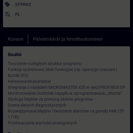
sell
ST-PRO2
translate
PL
Kuvaus
Päivämäärät ja ilmoittautuminen
Sisältö
Tworzenie rozległych struktur programu
Funkcje systemowe, bloki funkcyjne (np. operacje czasowe i
liczniki IEC)
Adresowanie pośrednie
Integracja z napędem MICROMASTER 420 w sieci PROFIBUS DP
Monitorowanie i kontrola napędu w oprogramowaniu „Starter”
Obsługa błędów za pomocą bloków programu
Ocena danych diagnostycznych
Rozwiązywanie błędów i tworzenie alarmów na panelu HMI (TP
177B)
Przetwarzanie wartości analogowych