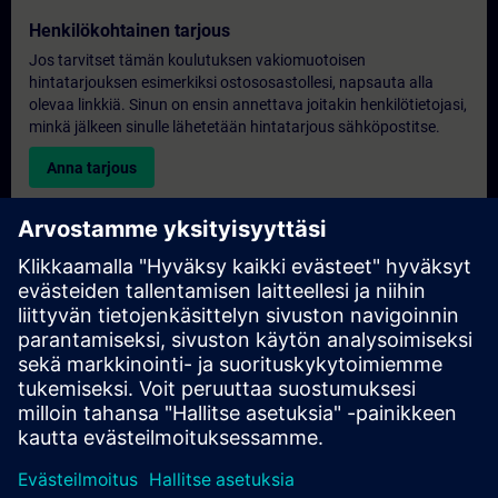
Henkilökohtainen tarjous
Jos tarvitset tämän koulutuksen vakiomuotoisen
hintatarjouksen esimerkiksi ostososastollesi, napsauta alla
olevaa linkkiä. Sinun on ensin annettava joitakin henkilötietojasi,
minkä jälkeen sinulle lähetetään hintatarjous sähköpostitse.
Anna tarjous
Yksinomainen koulutustiedustelu
Täytä alla oleva kyselylomake, jos haluat tarjouksen
yksinoikeudella järjestettävästä koulutuksesta joko paikan
päällä, virtuaalisesti tai SITRAIN-koulutuskeskuksessamme.
Tämäntyyppinen pyyntö sopii suuremmille ryhmille (vähintään 6
henkilöä). Kun olet antanut yhteystietosi ja koulutustarpeesi,
saat meiltä tarjouksen.
Pyydä yksinoikeudella tarjous