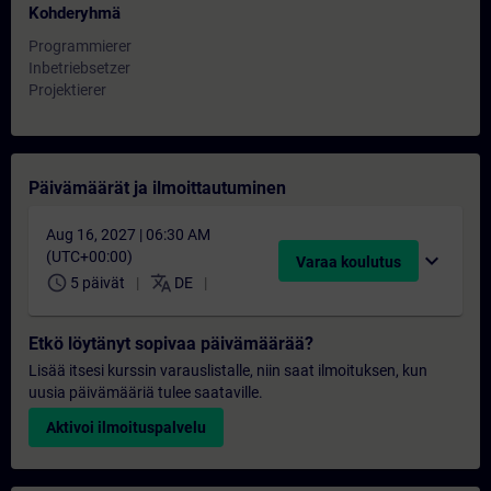
Kohderyhmä
Programmierer
Inbetriebsetzer
Projektierer
Päivämäärät ja ilmoittautuminen
Aug 16, 2027 | 06:30 AM
(UTC+00:00)
expand_more
Varaa koulutus
schedule
translate
5 päivät
DE
Etkö löytänyt sopivaa päivämäärää?
Lisää itsesi kurssin varauslistalle, niin saat ilmoituksen, kun
uusia päivämääriä tulee saataville.
Aktivoi ilmoituspalvelu