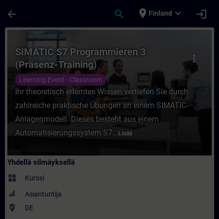
Siirry pääsisältöön
Sivu ladattu
place
expand_more
arrow_back
search
login
Finland
Kurssi - SIMATIC S7 Programmieren 3 (Präs
SIMATIC S7 Programmieren 3
more_vert
(Präsenz-Training)
Learning Event - Classroom
Ihr theoretisch erlerntes Wissen vertiefen Sie durch
zahlreiche praktische Übungen an einem SIMATIC-
Anlagenmodell. Dieses besteht aus einem
Automatisierungssystem S7...
Lisää
Yhdellä silmäyksellä
widgets
Kurssi
Asiantuntija
where_to_vote
DE