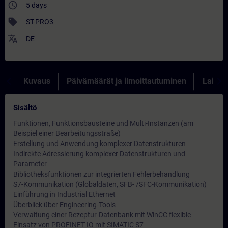
access_time
5 days
sell
ST-PRO3
translate
DE
Kuvaus
Päivämäärät ja ilmoittautuminen
Lainau
Sisältö
Funktionen, Funktionsbausteine und Multi-Instanzen (am
Beispiel einer Bearbeitungsstraße)
Erstellung und Anwendung komplexer Datenstrukturen
Indirekte Adressierung komplexer Datenstrukturen und
Parameter
Bibliotheksfunktionen zur integrierten Fehlerbehandlung
S7-Kommunikation (Globaldaten, SFB- /SFC-Kommunikation)
Einführung in Industrial Ethernet
Überblick über Engineering-Tools
Verwaltung einer Rezeptur-Datenbank mit WinCC flexible
Einsatz von PROFINET IO mit SIMATIC S7