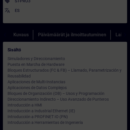
sell
ST-PRO3
translate
ES
Kuvaus
Päivämäärät ja ilmoittautuminen
Lainau
Sisältö
Simuladores y Direccionamiento
Puesta en Marcha de Hardware
Bloques Estructurados (FC & FB) – Llamado, Parametrización y
Reusabilidad
Aplicaciones de Multi-Instancias
Aplicaciones de Datos Complejos
Bloques de Organización (OB) – Usos y Programación
Direccionamiento Indirecto – Uso Avanzado de Punteros
Introducción a HMI
Introducción a Industrial Ethernet (IE)
Introducción a PROFINET IO (PN)
Introducción a Herramientas de Ingeniería