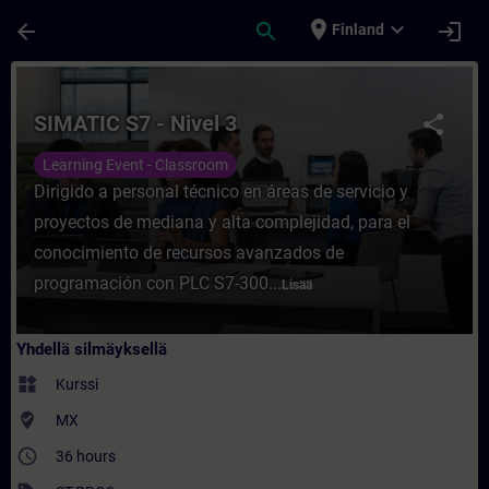
Siirry pääsisältöön
Sivu ladattu
place
expand_more
arrow_back
search
login
Finland
Kurssi - SIMATIC S7 - Nivel 3 - Koulutus -
SIMATIC S7 - Nivel 3
share
Learning Event - Classroom
Dirigido a personal técnico en áreas de servicio y
proyectos de mediana y alta complejidad, para el
conocimiento de recursos avanzados de
programación con PLC S7-300...
Lisää
Yhdellä silmäyksellä
widgets
Kurssi
where_to_vote
MX
access_time
36 hours