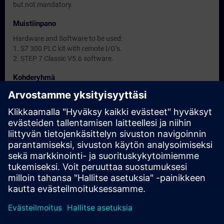
but not mandatory.
Muistiinpano
Hardware and Software to be used:
1. S7 300 PLC kit with remote I/O’s.
2. STEP 7 Classic V5.6 software.
Kohderyhmä
-
Päivämäärät ja ilmoittautuminen
Tällä hetkellä ei ole tapahtumia saatavilla.
Lisää itsesi kurssin varauslistalle, niin saat ilmoituksen, kun
uusia päivämääriä tulee saataville.
Aktivoi ilmoituspalvelu