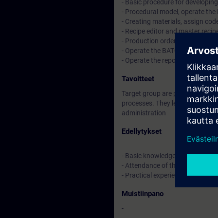
- Basic procedure for developin
- Procedural model, operate the
- Creating materials, assign cod
- Recipe editor and master recip
- Production orders,batches cha
- Operate the BATCH Control
- Operate the reports and archi
Tavoitteet
Target group are project manage
processes. They learn about bat
administration
Edellytykset
- Basic knowledge of electrical 
- Attendance of the system cou
- Practical experience in the pr
Muistiinpano
-