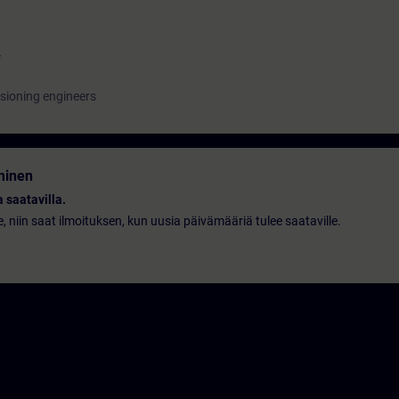
f
sioning engineers
minen
 saatavilla.
le, niin saat ilmoituksen, kun uusia päivämääriä tulee saataville.