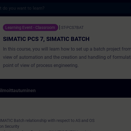
s
S 7, SIMATIC BATCH - Koulutus - Koulutus 
Learning Event - Classroom
ST-PCS7BAT
SIMATIC PCS 7, SIMATIC BATCH
In this course, you will learn how to set up a batch project from
view of automation and the creation and handling of formulat
point of view of process engineering.
 ilmoittautuminen
IMATIC Batch relationship with respect to AS and OS
n Security