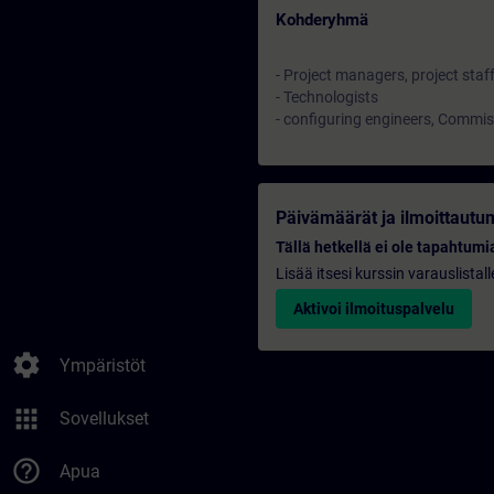
Kohderyhmä
- Project managers, project staf
- Technologists
- configuring engineers, Commis
Päivämäärät ja ilmoittautu
Tällä hetkellä ei ole tapahtumia
Lisää itsesi kurssin varauslistal
Aktivoi ilmoituspalvelu
settings
Ympäristöt
apps
Sovellukset
help_outline
Apua