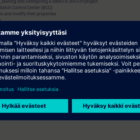
g, planing and configuring a SIMATIC BATCH project
 Batch Control Center (BCC)
es and modify their properties
e
ining control of batch processing
ving system
rs and assistants, configuring engineers and users of PCS 7 configurati
ch Basics and the SIMATIC Batch interfaces to the automation systems a
engineering, control and feedback control systems and process control en
rse
"ST-PCS7SYS"
is recommended
oject planning of SIMATIC PCS 7