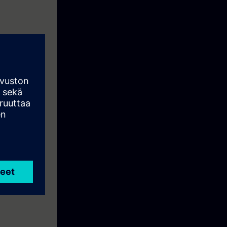
ons in Batch
nd their
gineering.