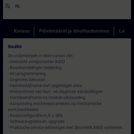
translate
NL
Kuvaus
Päivämäärät ja ilmoittautuminen
Lainau
Sisältö
De onderwerpen in deze cursus zijn:
- Overzicht componenten 840D
- Basishandelingen bediening
- NC-programmering
- Gegevens bewaren
- Herinbedrijfname met opgeslagen data
- Interpreteren van fout - en diagnose-aanduidingen
- Herinbedrijfname na module-uitwisseling
- Aanpassing machineparameters na mechanische
werkzaamheden
- Basisconfiguratie m.b.v. IBN
- Software-update en -upgrade
- Praktische service-oefeningen met Sinumerik 840D systemen