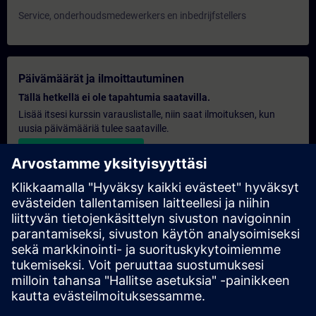
Service, onderhoudsmedewerkers en inbedrijfstellers
Päivämäärät ja ilmoittautuminen
Tällä hetkellä ei ole tapahtumia saatavilla.
Lisää itsesi kurssin varauslistalle, niin saat ilmoituksen, kun
uusia päivämääriä tulee saataville.
Aktivoi ilmoituspalvelu
Henkilökohtainen tarjous
Jos tarvitset tämän koulutuksen vakiomuotoisen
hintatarjouksen esimerkiksi ostososastollesi, napsauta alla
olevaa linkkiä. Sinun on ensin annettava joitakin henkilötietojasi,
minkä jälkeen sinulle lähetetään hintatarjous sähköpostitse.
Anna tarjous