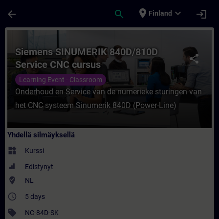
Siirry pääsisältöön
Sivu ladattu
place
expand_more
arrow_back
search
login
Finland
Kurssi - Siemens SINUMERIK 840D/810D Se
Siemens SINUMERIK 840D/810D
share
Service CNC cursus
Learning Event - Classroom
Onderhoud en Service van de numerieke sturingen van
het CNC systeem Sinumerik 840D (Power-Line)
Yhdellä silmäyksellä
widgets
Kurssi
Edistynyt
where_to_vote
NL
access_time
5 days
sell
NC-84D-SK