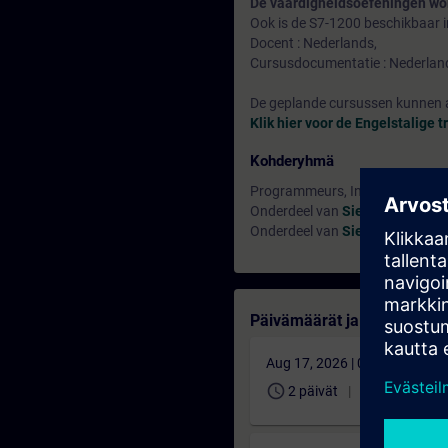
De vaardigheidsoefeningen wo
Ook is de S7-1200 beschikbaar in
Docent : Nederlands,
Cursusdocumentatie : Nederlan
De geplande cursussen kunnen a
Klik hier voor de Engelstalige t
Kohderyhmä
Programmeurs, Inbedrijfstelle
Onderdeel van
Siemens Certif
Onderdeel van
Siemens Certifi
Päivämäärät ja ilmoittautu
Aug 17, 2026 | 07:00 AM (UT
schedule
translate
2 päivät
NL
1 0