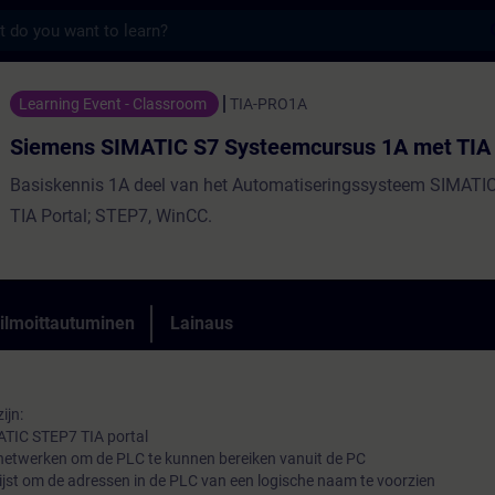
s
MATIC S7 Systeemcursus 1A met TIA Portal 
Learning Event - Classroom
TIA-PRO1A
Siemens SIMATIC S7 Systeemcursus 1A met TIA 
Basiskennis 1A deel van het Automatiseringssysteem SIMATI
TIA Portal; STEP7, WinCC.
 ilmoittautuminen
Lainaus
ijn:
ATIC STEP7 TIA portal
 netwerken om de PLC te kunnen bereiken vanuit de PC
ijst om de adressen in de PLC van een logische naam te voorzien