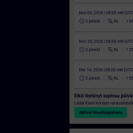
Nov 09, 2026 | 08:00 AM (UT
schedule
translate
2 päivät
NL
1 0
Nov 30, 2026 | 08:00 AM (UT
schedule
translate
2 päivät
NL
1 0
Dec 14, 2026 | 08:00 AM (UT
schedule
translate
2 päivät
NL
1 0
Etkö löytänyt sopivaa päi
Lisää itsesi kurssin varauslistal
Aktivoi ilmoituspalvelu