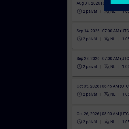
Aug 31, 2026 | 06:45 AM (UT
schedule
translate
2 päivät
NL
1 0
Sep 14, 2026 | 07:00 AM (UT
schedule
translate
2 päivät
NL
1 0
Sep 28, 2026 | 07:00 AM (UT
schedule
translate
2 päivät
NL
1 0
Oct 05, 2026 | 06:45 AM (UT
schedule
translate
2 päivät
NL
1 0
Oct 26, 2026 | 08:00 AM (UT
schedule
translate
2 päivät
NL
1 0