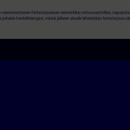
 vakiomuotoisen hintatarjouksen esimerkiksi ostososastollesi, napsauta 
 joitakin henkilötietojasi, minkä jälkeen sinulle lähetetään hintatarjous s