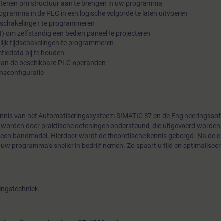
enen om structuur aan te brengen in uw programma
gramma in de PLC in een logische volgorde te laten uitvoeren
he schakelingen te programmeren
 om zelfstandig een bedien paneel te projecteren
ijk tijdschakelingen te programmeren
tiedata bij te houden
 van de beschikbare PLC-operanden
onsconfiguratie
skennis van het Automatiseringssysteem SIMATIC S7 en de Engineeringsso
s worden door praktische oefeningen ondersteund, die uitgevoerd worden
n een bandmodel. Hierdoor wordt de theoretische kennis geborgd. Na de c
 uw programma's sneller in bedrijf nemen. Zo spaart u tijd en optimalisee
ingstechniek.