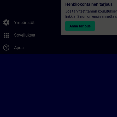
Henkilökohtainen tarjous
Jos tarvitset tämän koulutuksen
linkkiä. Sinun on ensin annettava
settings
Ympäristöt
Anna tarjous
apps
Sovellukset
help_outline
Apua