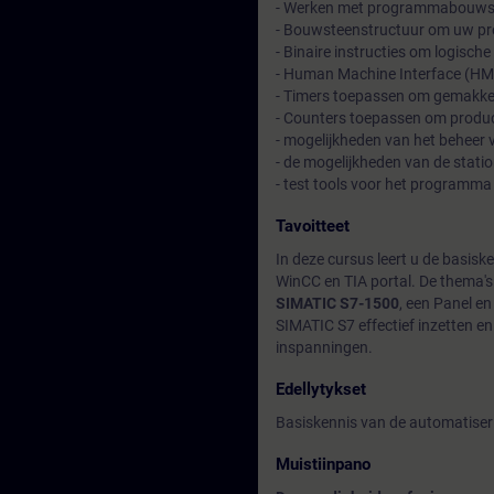
- Werken met programmabouwst
- Bouwsteenstructuur om uw pro
- Binaire instructies om logisc
- Human Machine Interface (HMI)
- Timers toepassen om gemakkel
- Counters toepassen om produc
- mogelijkheden van het beheer
- de mogelijkheden van de stati
- test tools voor het programma
Tavoitteet
In deze cursus leert u de basi
WinCC en TIA portal. De thema'
SIMATIC S7-1500
, een Panel e
SIMATIC S7 effectief inzetten en
inspanningen.
Edellytykset
Basiskennis van de automatiser
Muistiinpano