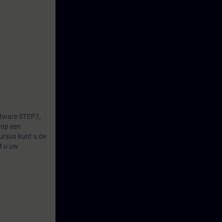
ftware STEP7,
 op een
ursus kunt u de
rt u uw