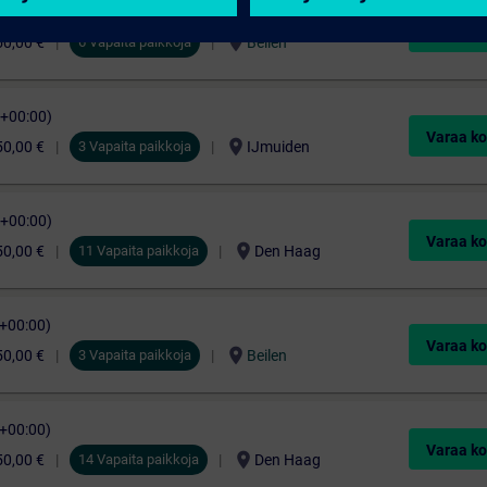
C+00:00)
Varaa ko
location_on
50,00 €
6 Vapaita paikkoja
Beilen
C+00:00)
Varaa ko
location_on
50,00 €
3 Vapaita paikkoja
IJmuiden
C+00:00)
Varaa ko
location_on
50,00 €
11 Vapaita paikkoja
Den Haag
C+00:00)
Varaa ko
location_on
50,00 €
3 Vapaita paikkoja
Beilen
C+00:00)
Varaa ko
location_on
50,00 €
14 Vapaita paikkoja
Den Haag