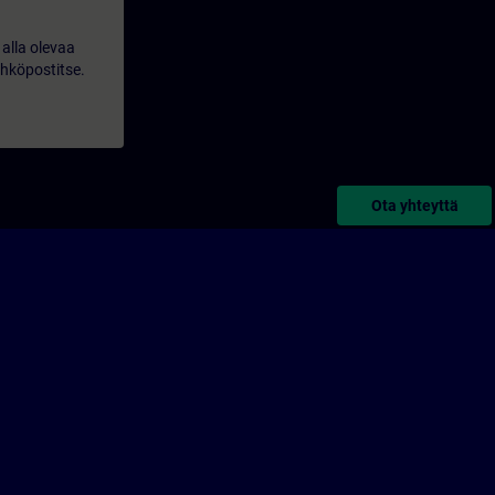
alla olevaa
ähköpostitse.
Ota yhteyttä