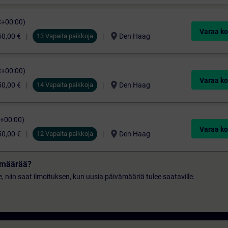
C+00:00)
Varaa ko
location_on
50,00 €
13 Vapaita paikkoja
Den Haag
C+00:00)
Varaa ko
location_on
50,00 €
14 Vapaita paikkoja
Den Haag
C+00:00)
Varaa ko
location_on
50,00 €
12 Vapaita paikkoja
Den Haag
vämäärää?
le, niin saat ilmoituksen, kun uusia päivämääriä tulee saataville.