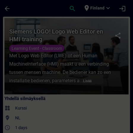
Siirry pääsisältöön
Sivu ladattu
place
expand_more
arrow_back
search
login
Finland
Kurssi - Siemens LOGO! Logo Web Editor en
Siemens LOGO! Logo Web Editor en
share
HMI training
Learning Event - Classroom
Met Logo Web Editor (LWE) of een Human
MachineInterface (HMI) maakt u een verbinding
tussen mensen machine. De bediener kan zo een
installatie bedienen, parameters a...
Lisää
Yhdellä silmäyksellä
widgets
Kurssi
where_to_vote
NL
access_time
1 days