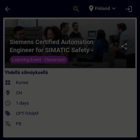
Siirry pääsisältöön
Sivu ladattu
place
expand_more
arrow_back
search
login
Finland
Kurssi - Siemens Certified Automation Eng
Siemens Certified Automation
share
Engineer for SIMATIC Safety -
Configuration and Programming
Learning Event - Classroom
Yhdellä silmäyksellä
widgets
Kurssi
where_to_vote
CH
access_time
1 days
sell
CPT-TIASAF
translate
FR