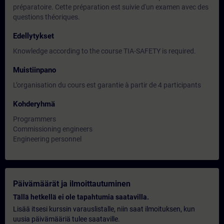
préparatoire. Cette préparation est suivie d'un examen avec des
questions théoriques.
Edellytykset
Knowledge according to the course TIA-SAFETY is required.
Muistiinpano
L’organisation du cours est garantie à partir de 4 participants
Kohderyhmä
Programmers
Commissioning engineers
Engineering personnel
Päivämäärät ja ilmoittautuminen
Tällä hetkellä ei ole tapahtumia saatavilla.
Lisää itsesi kurssin varauslistalle, niin saat ilmoituksen, kun
uusia päivämääriä tulee saataville.