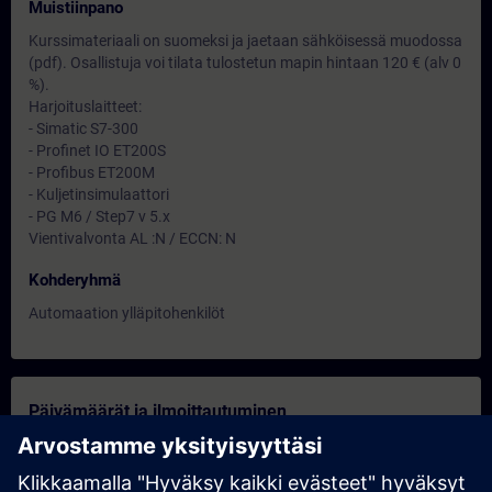
Muistiinpano
Kurssimateriaali on suomeksi ja jaetaan sähköisessä muodossa
(pdf). Osallistuja voi tilata tulostetun mapin hintaan 120 € (alv 0
%).
Harjoituslaitteet:
- Simatic S7-300
- Profinet IO ET200S
- Profibus ET200M
- Kuljetinsimulaattori
- PG M6 / Step7 v 5.x
Vientivalvonta AL :N / ECCN: N
Kohderyhmä
Automaation ylläpitohenkilöt
Päivämäärät ja ilmoittautuminen
Nov 03, 2026 | 07:30 AM
(UTC+00:00)
expand_more
Varaa koulutus