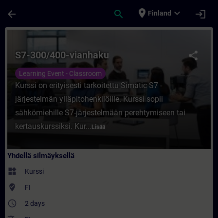
Siirry pääsisältöön
Sivu ladattu
place
expand_more
arrow_back
search
login
Finland
Kurssi - S7-300/400-vianhaku - Koulutus -
S7-300/400-vianhaku
share
Learning Event - Classroom
Kurssi on erityisesti tarkoitettu Simatic S7 -
järjestelmän ylläpitohenkilöille. Kurssi sopii
sähkömiehille S7-järjestelmään perehtymiseen tai
kertauskurssiksi. Kur...
Lisää
Yhdellä silmäyksellä
widgets
Kurssi
where_to_vote
FI
access_time
2 days