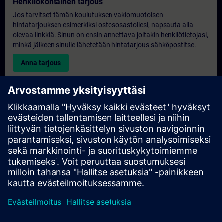
Henkilökohtainen tarjous
Jos tarvitset tämän koulutuksen vakiomuotoisen
hintatarjouksen esimerkiksi ostososastollesi, napsauta alla
olevaa linkkiä. Sinun on ensin annettava joitakin henkilötietojasi,
minkä jälkeen sinulle lähetetään hintatarjous sähköpostitse.
Anna tarjous
Yksinomainen koulutustiedustelu
Täytä alla oleva kyselylomake, jos haluat tarjouksen
yksinoikeudella järjestettävästä koulutuksesta joko paikan
päällä, virtuaalisesti tai SITRAIN-koulutuskeskuksessamme.
Tämäntyyppinen pyyntö sopii suuremmille ryhmille (vähintään 6
henkilöä). Kun olet antanut yhteystietosi ja koulutustarpeesi,
saat meiltä tarjouksen.
Pyydä yksinoikeudella tarjous