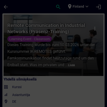
Siirry pääsisältöön
Sivu ladattu
place
expand_more
arrow_back
search
login
Finland
Kurssi - Remote Communication in Industri
Remote Communication in Industrial
more_vert
Networks (Präsenz-Training)
Learning Event - Classroom
Dieses Training wurde bis zum 10.03.2026 unter der
Kursnummer IK-REMOTES geführt.
Fernkommunikation findet heutzutage rund um den
Erdball statt. Was im privaten und ...
Lisää
Yhdellä silmäyksellä
widgets
Kurssi
Asiantuntija
where_to_vote
DE