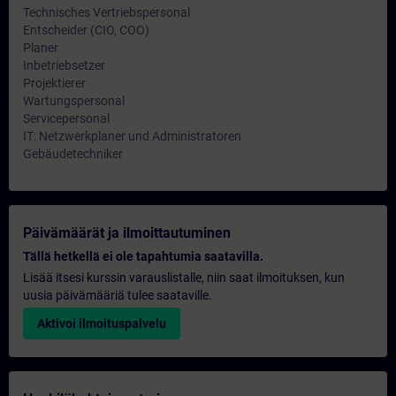
Technisches Vertriebspersonal
Entscheider (CIO, COO)
Planer
Inbetriebsetzer
Projektierer
Wartungspersonal
Servicepersonal
IT: Netzwerkplaner und Administratoren
Gebäudetechniker
Päivämäärät ja ilmoittautuminen
Tällä hetkellä ei ole tapahtumia saatavilla.
Lisää itsesi kurssin varauslistalle, niin saat ilmoituksen, kun
uusia päivämääriä tulee saataville.
Aktivoi ilmoituspalvelu