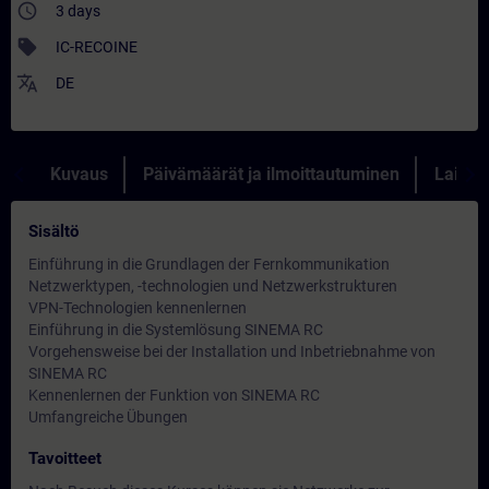
access_time
3 days
sell
IC-RECOINE
translate
DE
Kuvaus
Päivämäärät ja ilmoittautuminen
Lainau
Sisältö
Einführung in die Grundlagen der Fernkommunikation
Netzwerktypen, -technologien und Netzwerkstrukturen
VPN-Technologien kennenlernen
Einführung in die Systemlösung SINEMA RC
Vorgehensweise bei der Installation und Inbetriebnahme von
SINEMA RC
Kennenlernen der Funktion von SINEMA RC
Umfangreiche Übungen
Tavoitteet