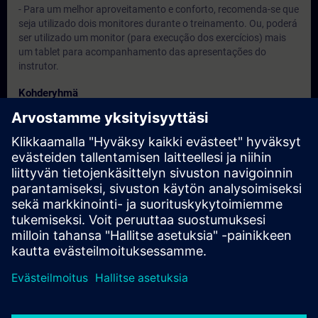
- Para um melhor aproveitamento e conforto, recomenda-se que
seja utilizado dois monitores durante o treinamento. Ou, poderá
ser utilizado um monitor (para execução dos exercícios) mais
um tablet para acompanhamento das apresentações do
instrutor.
Kohderyhmä
-
Päivämäärät ja ilmoittautuminen
Tällä hetkellä ei ole tapahtumia saatavilla.
Lisää itsesi kurssin varauslistalle, niin saat ilmoituksen, kun
uusia päivämääriä tulee saataville.
Aktivoi ilmoituspalvelu