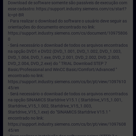
Download de software somente são passíveis de execução com
esse cadastro: https://support.industry.siemens.com/cs/start?
lc=pt-BR
- Para realizar o download do software o usuário deve seguir as
orientações do documento encontrado no link:
https://support.industry.siemens.com/cs/document/10975806
0
- Será necessário o download de todos os arquivos encontrados
na opção DVD1 e DVD2 (DVD_1.001, DVD_1.002, DVD_1.003,
DVD_1.004, DVD_1.exe, DVD_2.001, DVD_2.002, DVD_2.003,
DVD_2.004, DVD_2.exe) do " TRIAL Download STEP 7
Basic/Professional and WinCC Basic/Comfort/Advanced "
encontrado no link:
https://support.industry.siemens.com/cs/br/pt/view/1097610
45/en
- Será necessário o download de todos os arquivos encontrados
na opção SINAMICS Startdrive V15.1 ( Startdrive_V15_1.001,
Startdrive_V15_1.002, Startdrive_V15_1.003,
Startdrive_V15_1.exe) do "SINAMICS Startdrive V15.1 "
encontrado no link:
https://support.industry.siemens.com/cs/br/pt/view/1097608
45/en