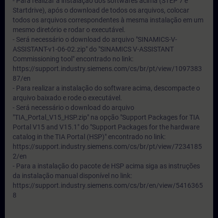
- Para realizar a instalação dos softwares acima (STEP 7 e
Startdrive), após o download de todos os arquivos, colocar
todos os arquivos correspondentes à mesma instalação em um
mesmo diretório e rodar o executável.
- Será necessário o download do arquivo "SINAMICS-V-
ASSISTANT-v1-06-02.zip" do "SINAMICS V-ASSISTANT
Commissioning tool" encontrado no link:
https://support.industry.siemens.com/cs/br/pt/view/1097383
87/en
- Para realizar a instalação do software acima, descompacte o
arquivo baixado e rode o executável.
- Será necessário o download do arquivo
"TIA_Portal_V15_HSP.zip" na opção "Support Packages for TIA
Portal V15 and V15.1" do "Support Packages for the hardware
catalog in the TIA Portal (HSP)" encontrado no link:
https://support.industry.siemens.com/cs/br/pt/view/7234185
2/en
- Para a instalação do pacote de HSP acima siga as instruções
da instalação manual disponível no link:
https://support.industry.siemens.com/cs/br/en/view/5416365
8