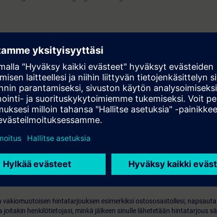
ktörer.
minen
 saatavilla.
le, niin saat ilmoituksen, kun uusia päivämääriä tulee saataville.
 vakiomuotoisen hintatarjouksen esimerkiksi ostososastollesi, napsauta 
 joitakin henkilötietojasi, minkä jälkeen sinulle lähetetään hintatarjous s