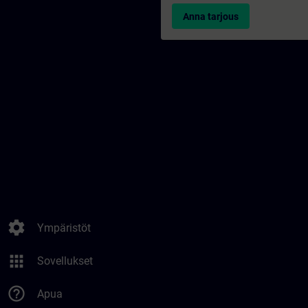
Anna tarjous
settings
Ympäristöt
apps
Sovellukset
help_outline
Apua