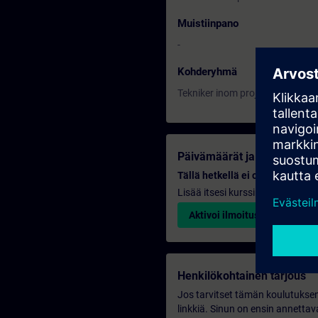
Muistiinpano
-
Kohderyhmä
Tekniker inom projekt samt proje
Päivämäärät ja ilmoittautu
Tällä hetkellä ei ole tapahtumia
Lisää itsesi kurssin varauslistal
Aktivoi ilmoituspalvelu
Henkilökohtainen tarjous
Jos tarvitset tämän koulutuksen
linkkiä. Sinun on ensin annettava