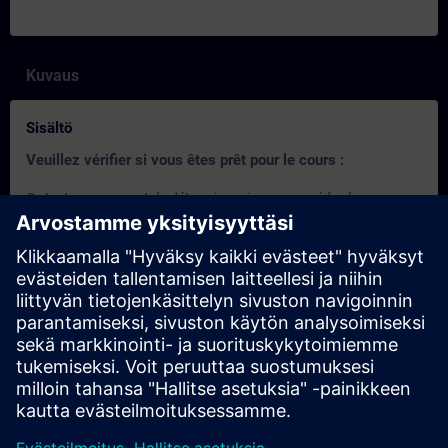
Kuvaus
Sisältö
Veuillez vérifier si vous êtes prêt pour le cours :
Ce test vous permet de déterminer si vous possédez les
connaissances de base requises.
Le test comporte
22 questions
.
Il
n'y
a pas de
limite de temps
.
Si vous répondez
correctement à plus de 70 %
des
questions, vous êtes prêt à vous inscrire au cours.
Si votre score est
inférieur à 70 %
, nous vous
recommandons de suivre le cours
Programmation
SIMATIC 1 avec SCL dans TIA Portal
(TIA-SCL1) afin de
consolider vos connaissances de base.