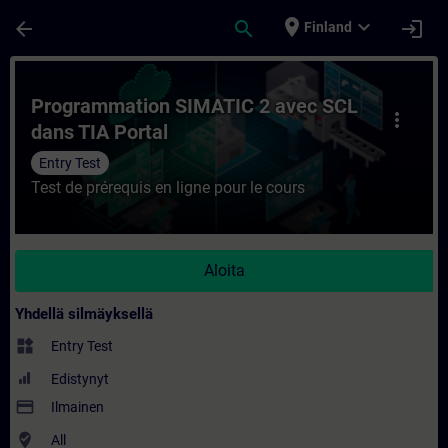
Siirry pääsisältöön
Sivu ladattu
place
expand_more
arrow_back
search
login
Finland
Kurssi - Programmation SIMATIC 2 avec SC
Programmation SIMATIC 2 avec SCL
more_vert
dans TIA Portal
Entry Test
Test de prérequis en ligne pour le cours
Aloita
Yhdellä silmäyksellä
widgets
Entry Test
Edistynyt
payment
Ilmainen
where_to_vote
All