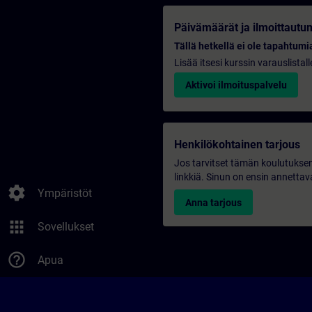
Päivämäärät ja ilmoittautu
Tällä hetkellä ei ole tapahtumia
Lisää itsesi kurssin varauslistal
Aktivoi ilmoituspalvelu
Henkilökohtainen tarjous
Jos tarvitset tämän koulutuksen
linkkiä. Sinun on ensin annettava
settings
Ympäristöt
Anna tarjous
apps
Sovellukset
help_outline
Apua