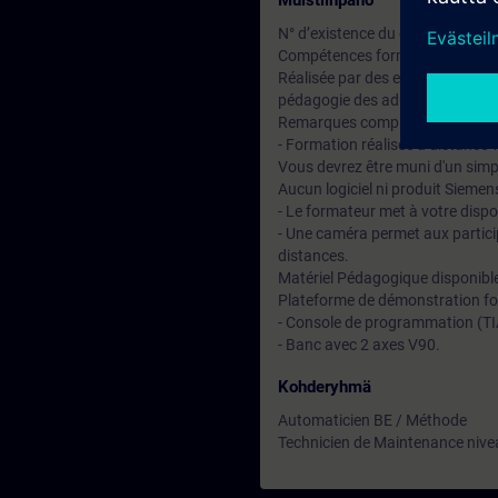
Muistiinpano
N° d’existence du centre de for
Compétences formateur :
Réalisée par des experts assuran
pédagogie des adultes avec un s
Remarques complémentaires :
- Formation réalisée à distance
Vous devrez être muni d'un simp
Aucun logiciel ni produit Siemens
- Le formateur met à votre disp
- Une caméra permet aux particip
distances.
Matériel Pédagogique disponible à
Plateforme de démonstration fo
- Console de programmation (TIA
- Banc avec 2 axes V90.
Kohderyhmä
Automaticien BE / Méthode
Technicien de Maintenance nive