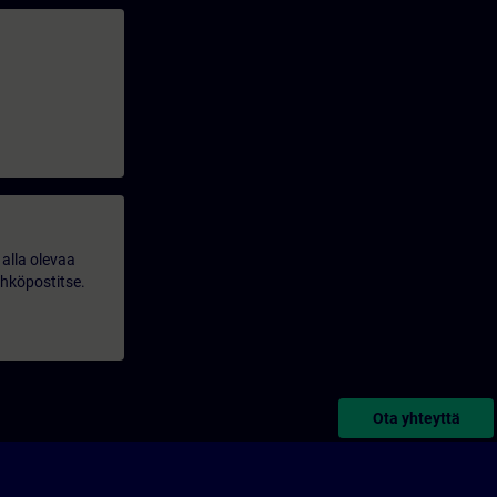
alla olevaa
ähköpostitse.
Ota yhteyttä