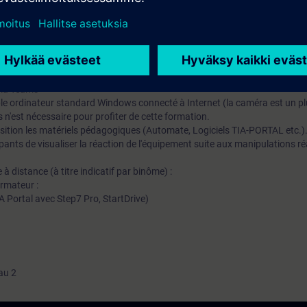
mation SITRAIN : 11 93 00 205 93
t au quotidien des missions techniques auprès des entreprises, formés et 
uivi et une actualisation de leurs compétences théoriques, pratiques, et
 via Teams
le ordinateur standard Windows connecté à Internet (la caméra est un pl
 n'est nécessaire pour profiter de cette formation.
osition les matériels pédagogiques (Automate, Logiciels TIA-PORTAL etc.)
ants de visualiser la réaction de l'équipement suite aux manipulations ré
 distance (à titre indicatif par binôme) :
rmateur :
 Portal avec Step7 Pro, StartDrive)
au 2