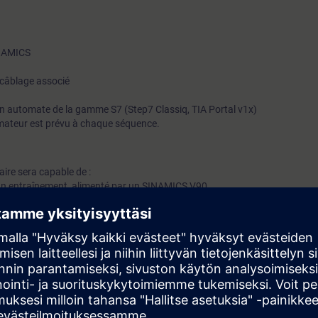
INAMICS
e câblage associé
n automate de la gamme S7 (Step7 Classiq, TIA Portal v1x)
mateur est prévu à chaque séquence.
iaire sera capable de :
d'un entraînement, alimenté par un SINAMICS V90
automate de la gamme S7 A travers la liaison PROFINET
ts
 des moteurs synchrones (notions de puissance, tension, fréquence et de
duleurs) sont un plus