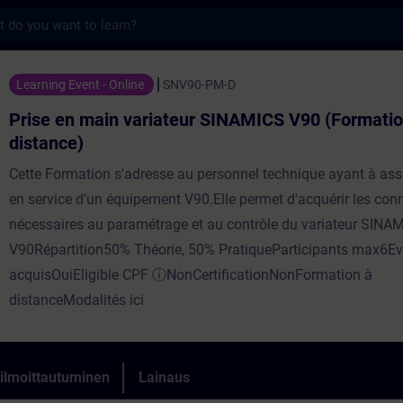
s
in variateur SINAMICS V90 (Formation à di
Learning Event - Online
SNV90-PM-D
Prise en main variateur SINAMICS V90 (Formatio
distance)
Cette Formation s'adresse au personnel technique ayant à ass
en service d’un équipement V90.Elle permet d'acquérir les co
nécessaires au paramétrage et au contrôle du variateur SINA
V90Répartition50% Théorie, 50% PratiqueParticipants max6Ev
acquisOuiEligible CPF ⓘNonCertificationNonFormation à
distanceModalités ici
 ilmoittautuminen
Lainaus