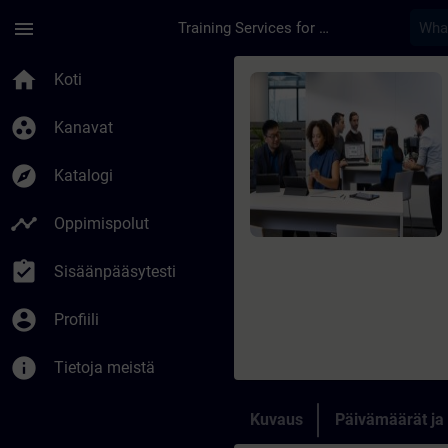
Siirry pääsisältöön
Sivu ladattu
menu
Training Services for Digital Industries
Kurssi - Prise en ma
home
Koti
group_work
Kanavat
explore
Katalogi
timeline
Oppimispolut
assignment_turned_in
Sisäänpääsytesti
account_circle
Profiili
info
Tietoja meistä
Kuvaus
Päivämäärät ja