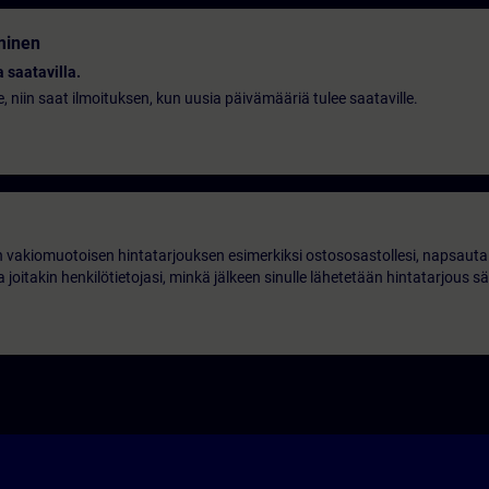
minen
 saatavilla.
le, niin saat ilmoituksen, kun uusia päivämääriä tulee saataville.
 vakiomuotoisen hintatarjouksen esimerkiksi ostososastollesi, napsauta 
 joitakin henkilötietojasi, minkä jälkeen sinulle lähetetään hintatarjous s