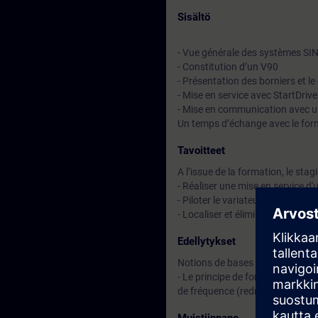
Sisältö
- Vue générale des systèmes S
- Constitution d’un V90
- Présentation des borniers et l
- Mise en service avec StartDrive
- Mise en communication avec u
Un temps d’échange avec le for
Tavoitteet
A l’issue de la formation, le stag
- Réaliser une mise en service 
- Piloter le variateur avec un 
- Localiser et éliminer des défau
Edellytykset
Notions de bases sur :
- Le principe de fonctionnement
de fréquence (redresseurs et on