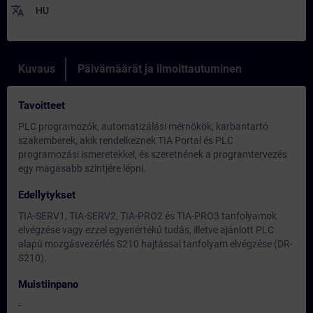
translate
HU
Kuvaus
Päivämäärät ja ilmoittautuminen
Tavoitteet
PLC programozók, automatizálási mérnökök, karbantartó
szakemberek, akik rendelkeznek TIA Portal és PLC
programozási ismeretekkel, és szeretnének a programtervezés
egy magasabb szintjére lépni.
Edellytykset
TIA-SERV1, TIA-SERV2, TIA-PRO2 és TIA-PRO3 tanfolyamok
elvégzése vagy ezzel egyenértékű tudás, illetve ajánlott PLC
alapú mozgásvezérlés S210 hajtással tanfolyam elvégzése (DR-
S210).
Muistiinpano
-