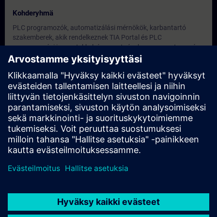
Kohderyhmä
PLC programozók, automatizálási mérnökök, karbantartó
szakemberek, akik rendelkeznek TIA Portal és PLC
programozási ismeretekkel, és szeretnének a programtervezés
egy magasabb szintjére lépni.
Päivämäärät ja ilmoittautuminen
Tällä hetkellä ei ole tapahtumia saatavilla.
Lisää itsesi kurssin varauslistalle, niin saat ilmoituksen, kun
uusia päivämääriä tulee saataville.
Aktivoi ilmoituspalvelu