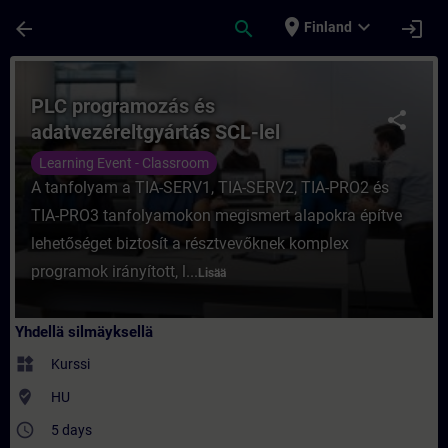
Siirry pääsisältöön
Sivu ladattu
place
expand_more
arrow_back
search
login
Finland
Kurssi - PLC programozás és adatvezéreltg
PLC programozás és
share
adatvezéreltgyártás SCL-lel
Learning Event - Classroom
A tanfolyam a TIA-SERV1, TIA-SERV2, TIA-PRO2 és
TIA-PRO3 tanfolyamokon megismert alapokra építve
lehetőséget biztosít a résztvevőknek komplex
programok irányított, l...
Lisää
Yhdellä silmäyksellä
widgets
Kurssi
where_to_vote
HU
access_time
5 days