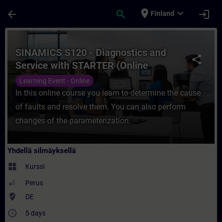
Siirry pääsisältöön
Sivu ladattu
place
expand_more
arrow_back
search
login
Finland
Kurssi - SINAMICS S120 - Diagnostics and 
SINAMICS S120 - Diagnostics and
share
Service with STARTER (Online
Training)
Learning Event - Online
In this online course you learn to determine the cause
of faults and resolve them. You can also perform
changes of the parameterization.
Yhdellä silmäyksellä
widgets
Kurssi
Perus
where_to_vote
DE
access_time
5 days