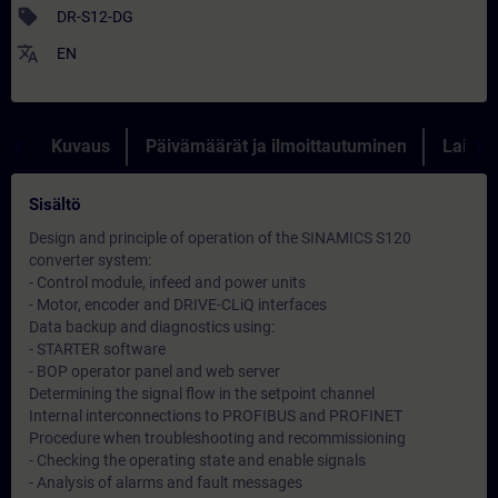
sell
DR-S12-DG
translate
EN
Kuvaus
Päivämäärät ja ilmoittautuminen
Lainau
Sisältö
Design and principle of operation of the SINAMICS S120
converter system:
- Control module, infeed and power units
- Motor, encoder and DRIVE-CLiQ interfaces
Data backup and diagnostics using:
- STARTER software
- BOP operator panel and web server
Determining the signal flow in the setpoint channel
Internal interconnections to PROFIBUS and PROFINET
Procedure when troubleshooting and recommissioning
- Checking the operating state and enable signals
- Analysis of alarms and fault messages